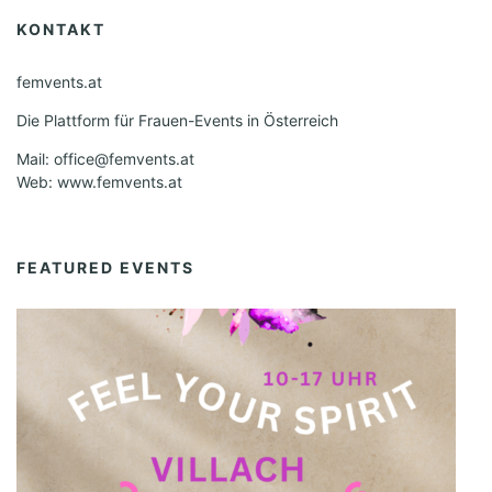
N
KONTAKT
19:00
a
v
femvents.at
20:00
i
Die Plattform für Frauen-Events in Österreich
21:00
g
Mail: office@femvents.at
Web: www.femvents.at
a
22:00
t
0
23:00
0
i
FEATURED EVENTS
:
0
o
0
n