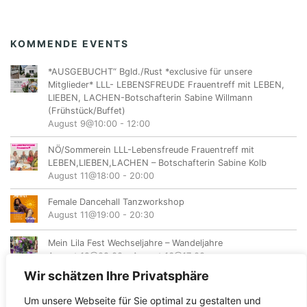
KOMMENDE EVENTS
*AUSGEBUCHT“ Bgld./Rust *exclusive für unsere
Mitglieder* LLL- LEBENSFREUDE Frauentreff mit LEBEN,
LIEBEN, LACHEN-Botschafterin Sabine Willmann
(Frühstück/Buffet)
August 9@10:00
-
12:00
NÖ/Sommerein LLL-Lebensfreude Frauentreff mit
LEBEN,LIEBEN,LACHEN – Botschafterin Sabine Kolb
August 11@18:00
-
20:00
Female Dancehall Tanzworkshop
August 11@19:00
-
20:30
Mein Lila Fest Wechseljahre – Wandeljahre
August 12@08:00
-
August 16@17:00
Wir schätzen Ihre Privatsphäre
Um unsere Webseite für Sie optimal zu gestalten und