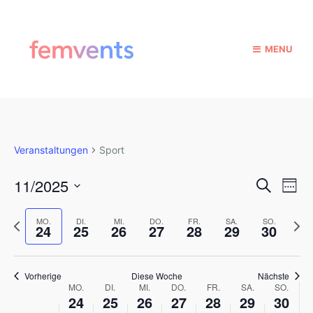
MENU
Veranstaltungen
Sport
V
V
11/2025
S
W
u
e
e
D
o
c
r
a
c
V
N
MO.
DI.
MI.
DO.
FR.
SA.
SO.
r
h
24
25
26
27
28
29
30
h
t
a
o
ä
e
e
u
a
r
c
n
m
h
h
s
n
Vorherige
Diese Woche
Nächste
a
e
s
W
MO.
DI.
MI.
DO.
FR.
SA.
SO.
t
u
r
t
s
24
25
26
27
28
29
30
s
a
i
e