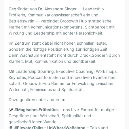
W
Gegründet von Dr. Alexandra Singer — Leadership
T
Profilerin, Kommunikationswissenschaftlerin und
H
Betriebswirtin — verbindet Grooowth Hub strategische
H
Klarheit mit Kommunikationskompetenz, Sichtbarkeit mit
U
Wirkung und Leadership mit echter Persönlichkeit.
B
G
Im Zentrum steht dabei nicht höher, schneller, lauter.
M
Sondern die richtige Positionierung zur richtigen Zeit.
Denn Wachstum entsteht nicht durch Druck.
Sondern durch
B
Klarheit, Mut, Kommunikation und Sichtbarkeit.
H
Mit Leadership Sparring, Executive Coaching, Workshops,
Keynotes, Podcastformaten und innovativen Eventreihen
schafft Grooowth Hub Räume für Entwicklung zwischen
Wirtschaft, Feminismus und Spiritualität.
Dazu gehören unter anderem:
#MagischesFrühstück
– das Live-Format für mutige
Gespräche über Wirtschaft, Spiritualität und
gesellschaftlichen Wandel.
#ElevatorTalks – UpWhereWeBelong
– Talks und