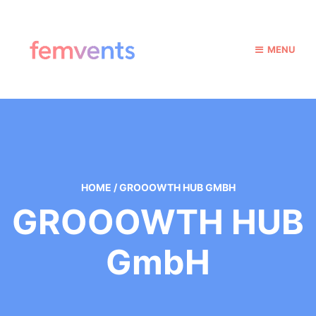
MENU
HOME
/
GROOOWTH HUB GMBH
GROOOWTH HUB
GmbH