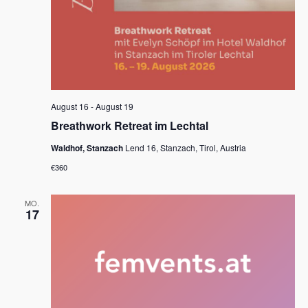
,
N
a
v
i
August 16
-
August 19
g
Breathwork Retreat im Lechtal
a
Waldhof, Stanzach
Lend 16, Stanzach, Tirol, Austria
t
€360
i
MO.
o
17
n