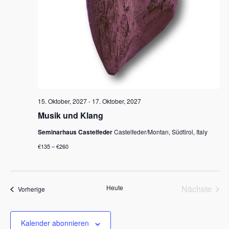
15. Oktober, 2027
-
17. Oktober, 2027
Musik und Klang
Seminarhaus Castelfeder
Castelfeder/Montan, Südtirol, Italy
€135 – €260
Heute
Nächste
Veranstaltungen
Vorherige
Veransta
Kalender abonnieren