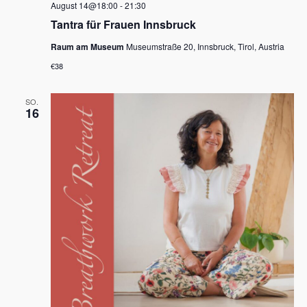
August 14@18:00
-
21:30
a
e
Tantra für Frauen Innsbruck
v
u
Raum am Museum
Museumstraße 20, Innsbruck, Tirol, Austria
i
n
€38
g
d
a
SO.
t
A
16
i
n
o
s
n
i
c
h
t
e
n