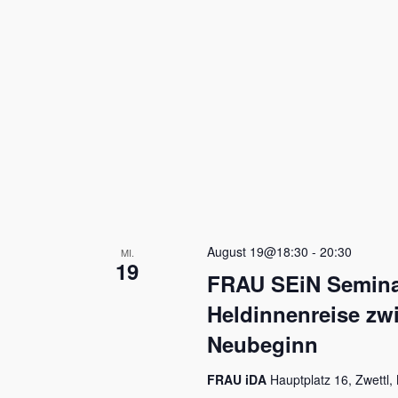
u
n
c
.
S
h
u
c
e
h
u
e
n
n
a
d
c
h
A
V
n
e
August 19@18:30
-
20:30
MI.
r
19
s
a
FRAU SEiN Seminar
n
i
Heldinnenreise zw
s
c
t
Neubeginn
a
h
l
FRAU iDA
Hauptplatz 16, Zwettl, 
t
t