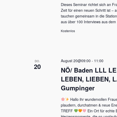
u
Dieses Seminar richtet sich an F
e
n
Zeit für einen neuen Schritt ist – 
n
g
tauchen gemeinsam in die Station
e
aus über 100 Interviews aus dem
,
n
S
N
Kostenlos
c
a
h
l
v
ü
i
s
August 20@09:00
-
11:00
DO.
s
20
g
NÖ/ Baden LLL LE
e
a
l
LEBEN, LIEBEN, L
w
t
o
Gumpinger
r
i
t
Hallo ihr wundervollen Fra
o
.
plaudern, durchatmen & neue E
n
TREFF
Ein Ort für echte
Herzensmomente, die so unglaubl