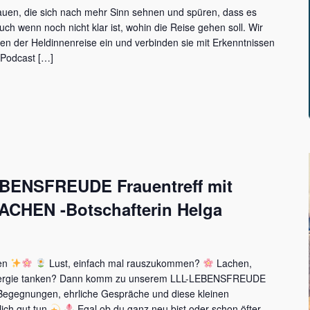
rauen, die sich nach mehr Sinn sehnen und spüren, dass es
auch wenn noch nicht klar ist, wohin die Reise gehen soll. Wir
en der Heldinnenreise ein und verbinden sie mit Erkenntnissen
 Podcast […]
BENSFREUDE Frauentreff mit
ACHEN -Botschafterin Helga
uen
Lust, einfach mal rauszukommen?
Lachen,
nergie tanken? Dann komm zu unserem LLL-LEBENSFREUDE
 Begegnungen, ehrliche Gespräche und diese kleinen
ich gut tun
Egal ob du ganz neu bist oder schon öfter