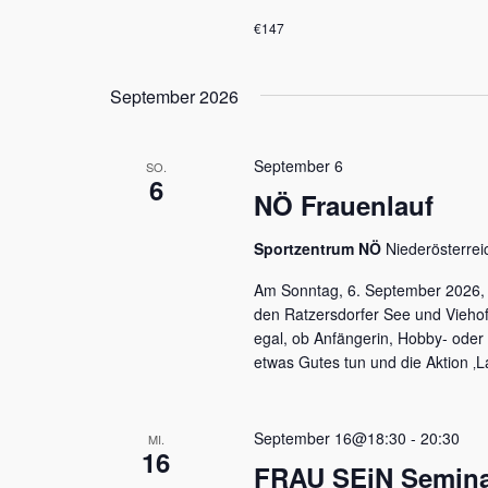
€147
September 2026
September 6
SO.
6
NÖ Frauenlauf
Sportzentrum NÖ
Niederösterrei
Am Sonntag, 6. September 2026, 
den Ratzersdorfer See und Viehofn
egal, ob Anfängerin, Hobby- oder
etwas Gutes tun und die Aktion ‚L
September 16@18:30
-
20:30
MI.
16
FRAU SEiN Seminar