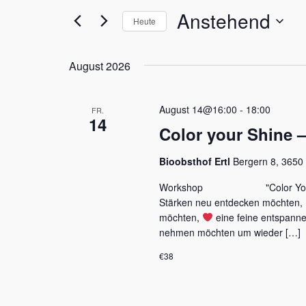
t
Anstehend
a
a
e
Heute
S
n
n
D
c
a
h
s
s
August 2026
t
l
t
t
u
ü
m
s
a
a
August 14@16:00
-
18:00
FR.
w
s
14
l
l
ä
Color your Shine –
e
h
l
t
t
l
w
Bioobsthof Ertl
Bergern 8, 3650 
e
u
u
o
n
Workshop "Color Your
r
n
n
.
t
Stärken neu entdecken möchten,
e
g
möchten,
eine feine entspann
g
i
nehmen möchten um wieder […]
e
e
n
€38
g
n
n
e
S
b
e