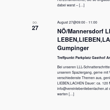
dabei warst – […]
August 27@09:00
-
11:00
DO.
27
NÖ/Mannersdorf LL
LEBEN,LIEBEN,LAC
Gumpinger
Treffpunkt Parkplatz Gasthof 
Bei unseren LLL-Schnatterschritt
unserem Spaziergang, gerne mit W
verschiedenste Themen aus, genie
LIEBEN,LACHEN Dauer: ca. 120 Mi
info@vereinlebenliebenlachen.at 
warten […]