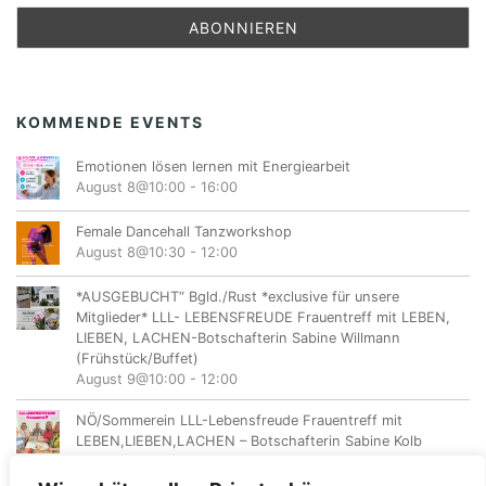
KOMMENDE EVENTS
Emotionen lösen lernen mit Energiearbeit
August 8@10:00
-
16:00
Female Dancehall Tanzworkshop
August 8@10:30
-
12:00
*AUSGEBUCHT“ Bgld./Rust *exclusive für unsere
Mitglieder* LLL- LEBENSFREUDE Frauentreff mit LEBEN,
LIEBEN, LACHEN-Botschafterin Sabine Willmann
(Frühstück/Buffet)
August 9@10:00
-
12:00
NÖ/Sommerein LLL-Lebensfreude Frauentreff mit
LEBEN,LIEBEN,LACHEN – Botschafterin Sabine Kolb
August 11@18:00
-
20:00