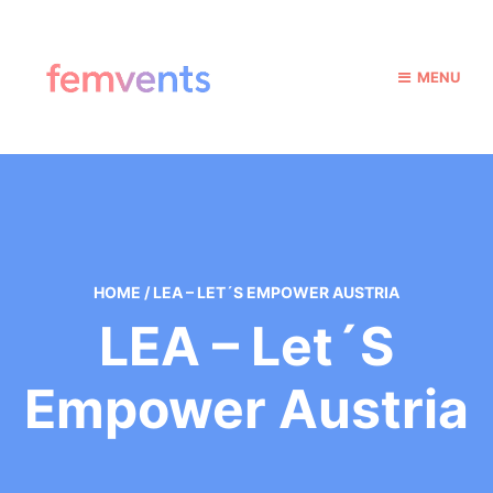
MENU
HOME
/
LEA – LET´S EMPOWER AUSTRIA
LEA – Let´s
Empower Austria