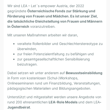
A
–
Wir sind LEA – Let´s empower Austria, der 2022
L
gegründete
Österreichische Fonds zur Stärkung und
E
Förderung von Frauen und Mädchen. Es ist unser Ziel,
die
tatsächliche Gleichstellung von Frauen und Männern
T
in Österreich
voranzutreiben.
´
S
Mit unseren Maßnahmen arbeiten wir daran,
E
veraltete Rollenbilder und Geschlechterstereotype zu
M
überwinden,
P
zur freien Potenzialentfaltung zu befähigen und
O
zur gesamtgesellschaftlichen Sensibilisierung
W
beizutragen.
E
R
Dabei setzen wir unter anderem auf
Bewusstseinsbildung
in Form von kostenlosen (Schul-)Workshops,
A
Onlineseminaren rund um Finanzbildung, Veranstaltungen,
U
pädagogischen Materialien und Bildungsangeboten.
S
T
Unterstützt und mitgestaltet werden unsere Angebote von
R
rund 200 ehrenamtlichen
LEA-Role Models
und dem LEA
-
I
Jugendbeirat
.