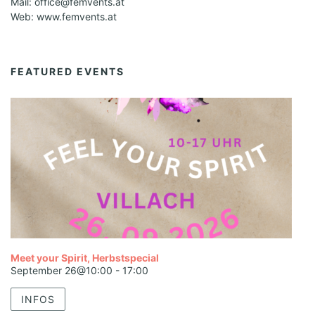
Mail: office@femvents.at
Web: www.femvents.at
FEATURED EVENTS
Meet your Spirit, Herbstspecial
September 26@10:00
-
17:00
INFOS