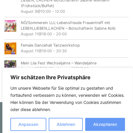
LIEBEN, LACHEN-Botschafterin Sabine Willmann
(Frühstück/Buffet)
August 9@10:00
-
12:00
NÖ/Sommerein LLL-Lebensfreude Frauentreff mit
LEBEN,LIEBEN,LACHEN – Botschafterin Sabine Kolb
August 11@18:00
-
20:00
Female Dancehall Tanzworkshop
August 11@19:00
-
20:30
Mein Lila Fest Wechseljahre – Wandeljahre
August 12@08:00
-
August 16@17:00
Wir schätzen Ihre Privatsphäre
Um unsere Webseite für Sie optimal zu gestalten und
fortlaufend verbessern zu können, verwenden wir Cookies.
Hier können Sie der Verwendung von Cookies zustimmen
oder diese ablehnen.
© femvents.at
Anpassen
Ablehnen
Akzeptieren
Kontakt
Datenschutzerklärung
Impressum