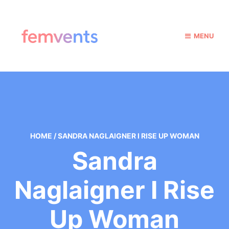
MENU
HOME
/
SANDRA NAGLAIGNER I RISE UP WOMAN
Sandra
Naglaigner I Rise
Up Woman