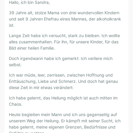
Hallo, ich bin Sandra,
A
N
39 Jahre alt, stolze Mama von drei wundervollen Kindern
D
und seit 9 Jahren Ehefrau eines Mannes, der alkoholkrank
R
ist.
A
Lange Zeit habe ich versucht, stark zu bleiben. Ich wollte
N
alles zusammenhalten. Für ihn, für unsere Kinder, für das
A
Bild einer heilen Familie.
G
Doch irgendwann habe ich gemerkt: Ich verliere mich
L
selbst.
A
I
Ich war müde, leer, zerrissen, zwischen Hoffnung und
G
Enttäuschung, Liebe und Schmerz. Und doch hat genau
N
diese Zeit in mir etwas verändert:
E
Ich habe gelernt, das Heilung möglich ist auch mitten im
R
Chaos.
I
R
Heute begleiten mein Mann und ich uns gegenseitig auf
I
unserem Weg der Heilung. Er kämpft mit seiner Sucht, ich
S
habe gelernt, meine eigenen Grenzen, Bedürfnisse und