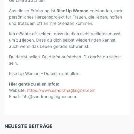
Gefühle zu achten.
E
U
Aus dieser Erfahrung ist
Rise Up Woman
entstanden, mein
P
persönliches Herzensprojekt für Frauen, die lieben, hoffen
W
und trotzdem oft an ihre Grenzen kommen.
O
Ich möchte dir zeigen, dass du dich nicht verlieren musst,
M
um zu lieben. Dass du dich selbst wiederfinden kannst,
A
auch wenn das Leben gerade schwer ist.
N
Du darfst heilen. Du darfst aufstehen. Du darfst du selbst
sein.
Rise Up Woman – Du bist nicht allein.
Hier gehts zu allen Infos:
Website:
https://www.sandranaglaigner.com
Email: info@sandranaglaigner.com
NEUESTE BEITRÄGE