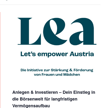
A
N
L
E
G
E
N
&
I
N
V
Anlegen & Investieren – Dein Einstieg in
E
die Börsenwelt für langfristigen
S
Vermögensaufbau