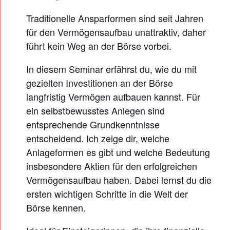
T
I
Traditionelle Ansparformen sind seit Jahren
für den Vermögensaufbau unattraktiv, daher
E
führt kein Weg an der Börse vorbei.
R
E
In diesem Seminar erfährst du, wie du mit
N
gezielten Investitionen an der Börse
–
langfristig Vermögen aufbauen kannst. Für
D
ein selbstbewusstes Anlegen sind
entsprechende Grundkenntnisse
E
entscheidend. Ich zeige dir, welche
I
Anlageformen es gibt und welche Bedeutung
N
insbesondere Aktien für den erfolgreichen
E
Vermögensaufbau haben. Dabei lernst du die
I
ersten wichtigen Schritte in die Welt der
N
Börse kennen.
S