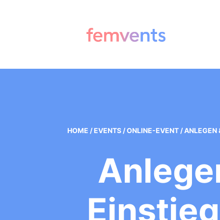
HOME
/
EVENTS
/
ONLINE-EVENT
/
ANLEGEN &
Anlegen
Einstieg