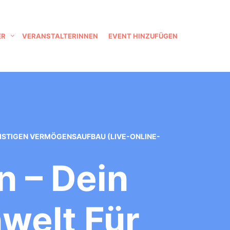
ER
VERANSTALTERINNEN
EVENT HINZUFÜGEN
FRISTIGEN VERMÖGENSAUFBAU (LIVE-ONLINE-
n – Dein
nwelt Für