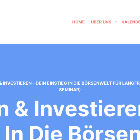
HOME
ÜBER UNS
KALEND
 INVESTIEREN – DEIN EINSTIEG IN DIE BÖRSENWELT FÜR LANG
SEMINAR)
 & Investiere
 In Die Börse