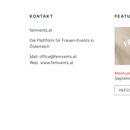
KONTAKT
FEAT
femvents.at
Die Plattform für Frauen-Events in
Österreich
Mail: office@femvents.at
Web: www.femvents.at
Meet yo
Septem
INFO