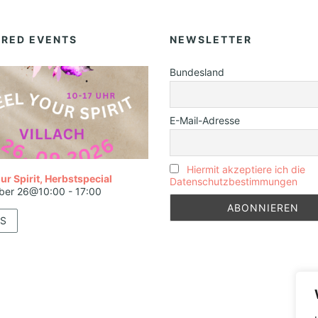
T
I
URED EVENTS
NEWSLETTER
G
E
Bundesland
N
V
E-Mail-Adresse
E
R
Hiermit akzeptiere ich die
M
ur Spirit, Herbstspecial
Datenschutzbestimmungen
ber 26@10:00
-
17:00
Ö
G
S
E
N
S
A