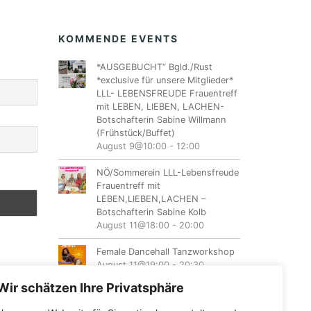
KOMMENDE EVENTS
*AUSGEBUCHT“ Bgld./Rust
*exclusive für unsere Mitglieder*
LLL- LEBENSFREUDE Frauentreff
mit LEBEN, LIEBEN, LACHEN-
Botschafterin Sabine Willmann
(Frühstück/Buffet)
August 9@10:00
-
12:00
NÖ/Sommerein LLL-Lebensfreude
Frauentreff mit
LEBEN,LIEBEN,LACHEN –
Botschafterin Sabine Kolb
August 11@18:00
-
20:00
Female Dancehall Tanzworkshop
August 11@19:00
-
20:30
Wir schätzen Ihre Privatsphäre
Mein Lila Fest Wechseljahre –
Wandeljahre