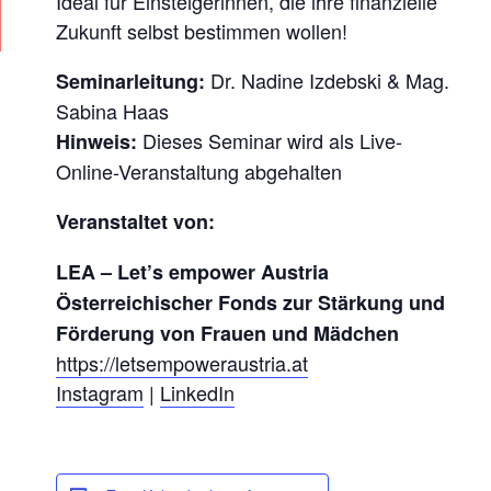
Ideal für Einsteigerinnen, die ihre finanzielle
T
Zukunft selbst bestimmen wollen!
I
E
Dr. Nadine Izdebski & Mag.
Seminarleitung:
G
Sabina Haas
I
Dieses Seminar wird als Live-
Hinweis:
N
Online-Veranstaltung abgehalten
D
Veranstaltet von:
I
E
LEA
–
Let’s empower Austria
B
Österreichischer Fonds zur Stärkung und
Förderung von Frauen und Mädchen
Ö
https://letsempoweraustria.at
R
Instagram
|
LinkedIn
S
E
N