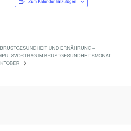
W
Zum Kalender hinzufügen
E
L
T
F
Ü
BRUSTGESUNDHEIT UND ERNÄHRUNG –
R
MPULSVORTRAG IM BRUSTGESUNDHEITSMONAT
OKTOBER
L
A
N
G
F
R
I
S