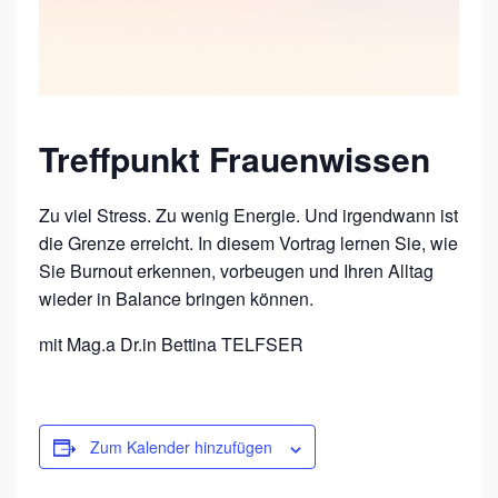
T
?
N
I
Treffpunkt Frauenwissen
C
H
Zu viel Stress. Zu wenig Energie. Und irgendwann ist
T
die Grenze erreicht. In diesem Vortrag lernen Sie, wie
M
Sie Burnout erkennen, vorbeugen und Ihren Alltag
I
wieder in Balance bringen können.
T
mit Mag.a Dr.in Bettina TELFSER
M
I
R
Zum Kalender hinzufügen
!