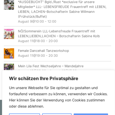
*AUSGEBUCHT“ Bgld./Rust *exclusive für unsere
Mitglieder* LLL- LEBENSFREUDE Frauentreff mit LEBEN,
LIEBEN, LACHEN-Botschafterin Sabine Willmann
(Frühstück/Buffet)
August 9@10:00
-
12:00
NÖ/Sommerein LLL-Lebensfreude Frauentreff mit
LEBEN,LIEBEN,LACHEN – Botschafterin Sabine Kolb
August 11@18:00
-
20:00
Female Dancehall Tanzworkshop
August 11@19:00
-
20:30
Mein Lila Fest Wechseljahre – Wandeljahre
August 12@08:00
-
August 16@17:00
Wir schätzen Ihre Privatsphäre
Um unsere Webseite für Sie optimal zu gestalten und
fortlaufend verbessern zu können, verwenden wir Cookies.
Hier können Sie der Verwendung von Cookies zustimmen
oder diese ablehnen.
© femvents.at