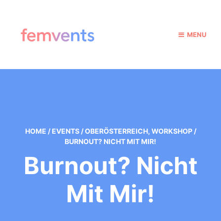
MENU
HOME
/
EVENTS
/
OBERÖSTERREICH
,
WORKSHOP
/
BURNOUT? NICHT MIT MIR!
Burnout? Nicht
Mit Mir!