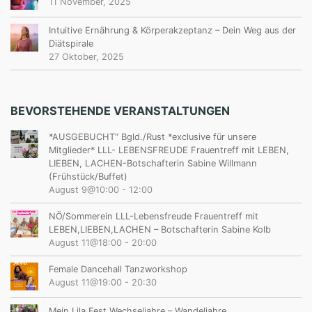
11 November, 2025
Intuitive Ernährung & Körperakzeptanz – Dein Weg aus der
Diätspirale
27 Oktober, 2025
BEVORSTEHENDE VERANSTALTUNGEN
*AUSGEBUCHT“ Bgld./Rust *exclusive für unsere
Mitglieder* LLL- LEBENSFREUDE Frauentreff mit LEBEN,
LIEBEN, LACHEN-Botschafterin Sabine Willmann
(Frühstück/Buffet)
August 9@10:00
-
12:00
NÖ/Sommerein LLL-Lebensfreude Frauentreff mit
LEBEN,LIEBEN,LACHEN – Botschafterin Sabine Kolb
August 11@18:00
-
20:00
Female Dancehall Tanzworkshop
August 11@19:00
-
20:30
Mein Lila Fest Wechseljahre – Wandeljahre