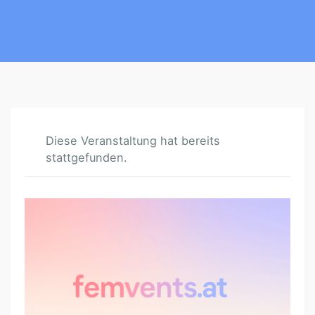
Diese Veranstaltung hat bereits
stattgefunden.
B
U
R
N
O
U