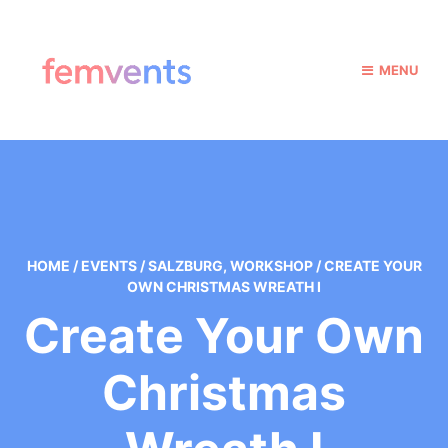
MENU
HOME
/
EVENTS
/
SALZBURG
,
WORKSHOP
/
CREATE YOUR
OWN CHRISTMAS WREATH I
Create Your Own
Christmas