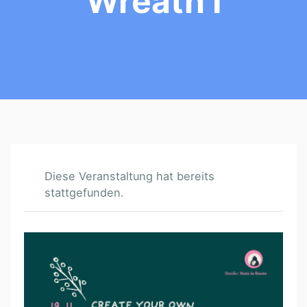
Wreath I
Diese Veranstaltung hat bereits
stattgefunden.
C
R
E
A