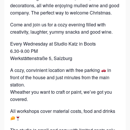
decorations, all while enjoying mulled wine and good
M
company. The perfect way to welcome Christmas.
A
S
Come and join us for a cozy evening filled with
creativity, laughter, yummy snacks and good wine.
W
R
Every Wednesday at Studio Katz in Boots
E
6.30-9.00 PM
Werkstättenstraße 5, Salzburg
A
T
A cozy, convinient location with free parking
in
H
front of the house and just minutes from the main
station.
I
Wheather you want to craft or paint, we’ve got you
covered.
All workshops cover material costs, food and drinks