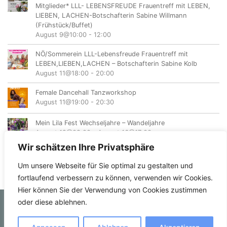
Mitglieder* LLL- LEBENSFREUDE Frauentreff mit LEBEN,
LIEBEN, LACHEN-Botschafterin Sabine Willmann
(Frühstück/Buffet)
August 9@10:00
-
12:00
NÖ/Sommerein LLL-Lebensfreude Frauentreff mit
LEBEN,LIEBEN,LACHEN – Botschafterin Sabine Kolb
August 11@18:00
-
20:00
Female Dancehall Tanzworkshop
August 11@19:00
-
20:30
Mein Lila Fest Wechseljahre – Wandeljahre
August 12@08:00
-
August 16@17:00
Wir schätzen Ihre Privatsphäre
Um unsere Webseite für Sie optimal zu gestalten und
fortlaufend verbessern zu können, verwenden wir Cookies.
Hier können Sie der Verwendung von Cookies zustimmen
oder diese ablehnen.
© femvents.at