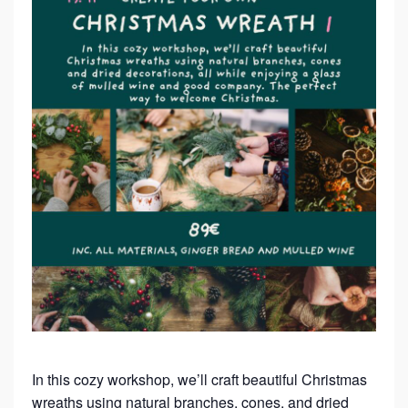
T
E
Y
O
U
R
O
W
N
C
H
R
I
S
In this cozy workshop, we’ll craft beautiful Christmas
T
wreaths using natural branches, cones, and dried