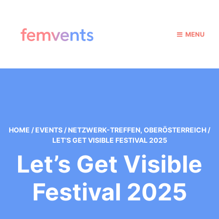
MENU
HOME
/
EVENTS
/
NETZWERK-TREFFEN
,
OBERÖSTERREICH
/
LET’S GET VISIBLE FESTIVAL 2025
Let’s Get Visible
Festival 2025