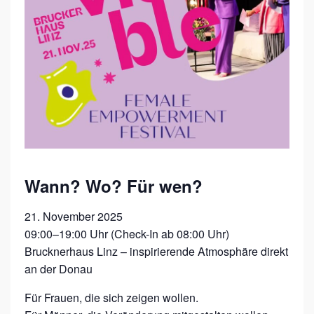
E
T
V
I
S
I
B
L
Wann? Wo? Für wen?
E
F
21. November 2025
E
09:00–19:00 Uhr (Check-In ab 08:00 Uhr)
S
Brucknerhaus Linz – inspirierende Atmosphäre direkt
T
an der Donau
I
Für Frauen, die sich zeigen wollen.