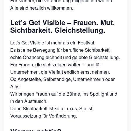
V
Für Männer, die Veränderung mitgestalten wollen.
A
Alle sind herzlich willkommen.
L
Let’s Get Visible – Frauen. Mut.
2
Sichtbarkeit. Gleichstellung.
0
2
​Let’s Get Visible ist mehr als ein Festival.
Es ist eine Bewegung für berufliche Sichtbarkeit,
5
echte Chancengleichheit und gelebte Gleichstellung.
Für Frauen, die sich zeigen wollen – und für
Unternehmen, die Vielfalt endlich ernst nehmen.
Ob Angestellte, Selbständige, Unternehmerin oder
Ally:
Wir bringen Frauen auf die Bühne, ins Spotlight und
in den Austausch.
Denn Sichtbarkeit ist kein Luxus. Sie ist
Voraussetzung für Veränderung.