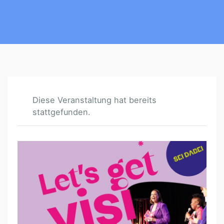
Diese Veranstaltung hat bereits
stattgefunden.
L
E
T
’
S
G