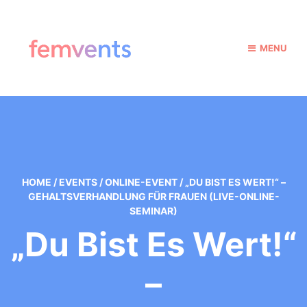
MENU
HOME
/
EVENTS
/
ONLINE-EVENT
/
„DU BIST ES WERT!“ –
GEHALTSVERHANDLUNG FÜR FRAUEN (LIVE-ONLINE-
SEMINAR)
„Du Bist Es Wert!“
–