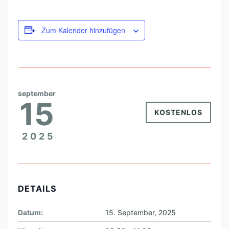
A
N
Zum Kalender hinzufügen
D
L
U
N
september
G
15
F
KOSTENLOS
Ü
2025
R
F
R
A
DETAILS
U
Datum:
15. September, 2025
E