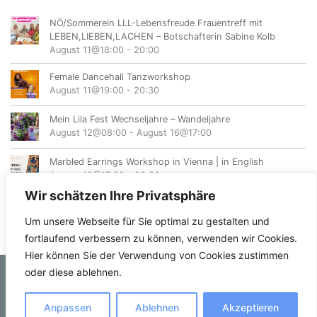
NÖ/Sommerein LLL-Lebensfreude Frauentreff mit
LEBEN,LIEBEN,LACHEN – Botschafterin Sabine Kolb
August 11@18:00
-
20:00
Female Dancehall Tanzworkshop
August 11@19:00
-
20:30
Mein Lila Fest Wechseljahre – Wandeljahre
August 12@08:00
-
August 16@17:00
Marbled Earrings Workshop in Vienna | in English
August 12@17:30
-
20:30
Wir schätzen Ihre Privatsphäre
Um unsere Webseite für Sie optimal zu gestalten und
fortlaufend verbessern zu können, verwenden wir Cookies.
Hier können Sie der Verwendung von Cookies zustimmen
oder diese ablehnen.
© femvents.at
Anpassen
Ablehnen
Akzeptieren
Kontakt
Datenschutzerklärung
Impressum