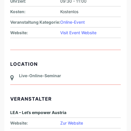
Uhrzeit:
09:30 - 11:00
N
(
Kosten:
Kostenlos
L
Veranstaltung Kategorie:
Online-Event
I
Website:
Visit Event Website
V
E
-
O
LOCATION
N
Live-Online-Seminar
L
I
N
VERANSTALTER
E
LEA – Let’s empower Austria
-
Website:
Zur Website
S