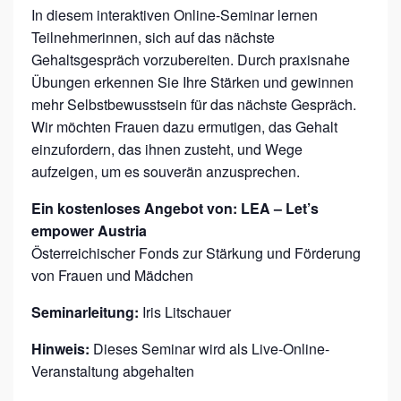
T
In diesem interaktiven Online-Seminar lernen
!
Teilnehmerinnen, sich auf das nächste
“
Gehaltsgespräch vorzubereiten. Durch praxisnahe
Übungen erkennen Sie Ihre Stärken und gewinnen
–
mehr Selbstbewusstsein für das nächste Gespräch.
G
Wir möchten Frauen dazu ermutigen, das Gehalt
E
einzufordern, das ihnen zusteht, und Wege
H
aufzeigen, um es souverän anzusprechen.
A
Ein kostenloses Angebot von: LEA – Let’s
L
empower Austria
T
Österreichischer Fonds zur Stärkung und Förderung
S
von Frauen und Mädchen
V
Seminarleitung:
Iris Litschauer
E
Hinweis:
Dieses Seminar wird als Live-Online-
R
Veranstaltung abgehalten
H