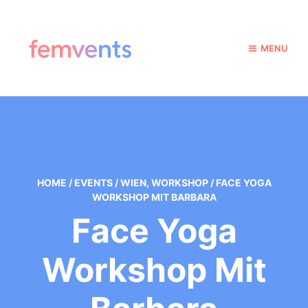
MENU
HOME
/
EVENTS
/
WIEN
,
WORKSHOP
/
FACE YOGA
WORKSHOP MIT BARBARA
Face Yoga
Workshop Mit