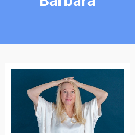
Barbara
F
A
C
E
Y
O
G