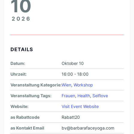
10
B
A
2026
R
A
DETAILS
Datum:
Oktober 10
Uhrzeit:
16:00 - 18:00
Veranstaltung Kategorie:
Wien
,
Workshop
Veranstaltung Tags:
Frauen
,
Health
,
Selflove
Website:
Visit Event Website
as Rabattcode
Rabatt20
as Kontakt Email
bv@barbarafaceyoga.com