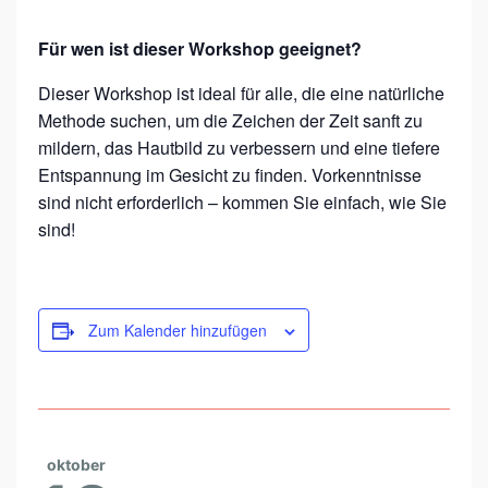
A
W
Für wen ist dieser Workshop geeignet?
O
Dieser Workshop ist ideal für alle, die eine natürliche
R
Methode suchen, um die Zeichen der Zeit sanft zu
K
mildern, das Hautbild zu verbessern und eine tiefere
S
Entspannung im Gesicht zu finden. Vorkenntnisse
H
sind nicht erforderlich – kommen Sie einfach, wie Sie
sind!
O
P
M
I
Zum Kalender hinzufügen
T
B
A
R
oktober