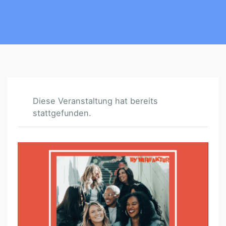
Diese Veranstaltung hat bereits
stattgefunden.
F
E
M
A
L
E