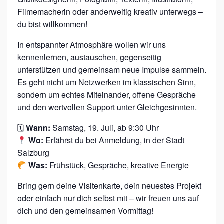
A
Filmemacherin oder anderweitig kreativ unterwegs –
S
du bist willkommen!
T
C
In entspannter Atmosphäre wollen wir uns
kennenlernen, austauschen, gegenseitig
L
unterstützen und gemeinsam neue Impulse sammeln.
U
Es geht nicht um Netzwerken im klassischen Sinn,
B
sondern um echtes Miteinander, offene Gespräche
und den wertvollen Support unter Gleichgesinnten.
🗓
Wann:
Samstag, 19. Juli, ab 9:30 Uhr
Wo:
Erfährst du bei Anmeldung, in der Stadt
Salzburg
Was:
Frühstück, Gespräche, kreative Energie
Bring gern deine Visitenkarte, dein neuestes Projekt
oder einfach nur dich selbst mit – wir freuen uns auf
dich und den gemeinsamen Vormittag!