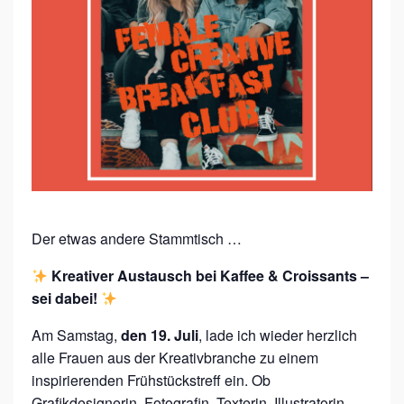
C
R
E
A
T
I
V
E
B
Der etwas andere Stammtisch …
R
Kreativer Austausch bei Kaffee & Croissants –
E
sei dabei!
A
Am Samstag,
den 19. Juli
, lade ich wieder herzlich
K
alle Frauen aus der Kreativbranche zu einem
F
inspirierenden Frühstückstreff ein. Ob
Grafikdesignerin, Fotografin, Texterin, Illustratorin,