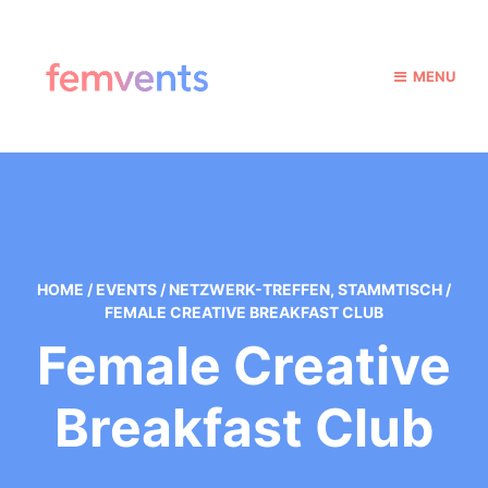
MENU
HOME
/
EVENTS
/
NETZWERK-TREFFEN
,
STAMMTISCH
/
FEMALE CREATIVE BREAKFAST CLUB
Female Creative
Breakfast Club