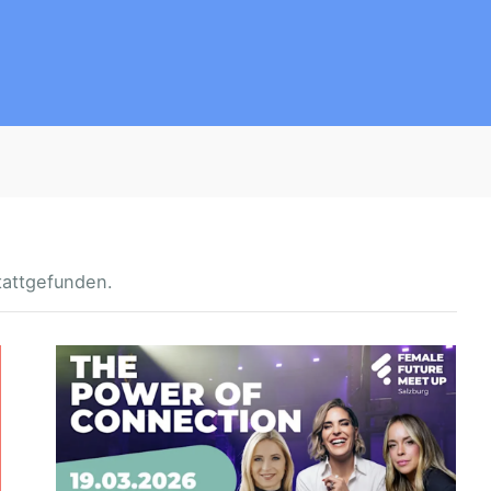
tattgefunden.
F
E
M
A