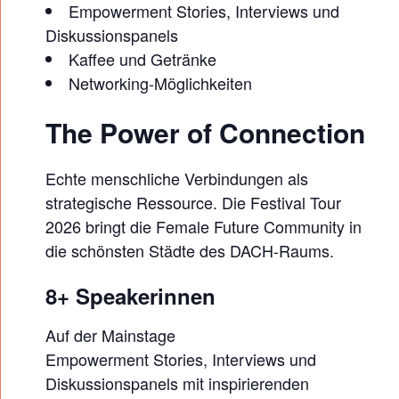
A
Empowerment Stories, Interviews und
L
Diskussionspanels
Z
Kaffee und Getränke
B
Networking-Möglichkeiten
U
The Power of Connection
R
G
Echte menschliche Verbindungen als
2
strategische Ressource. Die Festival Tour
0
2026 bringt die Female Future Community in
2
die schönsten Städte des DACH-Raums.
6
8+ Speakerinnen
Auf der Mainstage
Empowerment Stories, Interviews und
Diskussionspanels mit inspirierenden