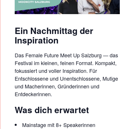
L
E
F
U
Ein Nachmittag der
T
Inspiration
U
R
Das Female Future Meet Up Salzburg — das
E
Festival im kleinen, feinen Format. Kompakt,
M
fokussiert und voller Inspiration. Für
E
Entschlossene und Unentschlossene, Mutige
E
und Macherinnen, Gründerinnen und
Entdeckerinnen.
T
U
Was dich erwartet
P
S
Mainstage mit 8+ Speakerinnen