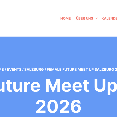
HOME
ÜBER UNS
KALEND
ME
/
EVENTS
/
SALZBURG
/
FEMALE FUTURE MEET UP SALZBURG 
uture Meet Up
2026