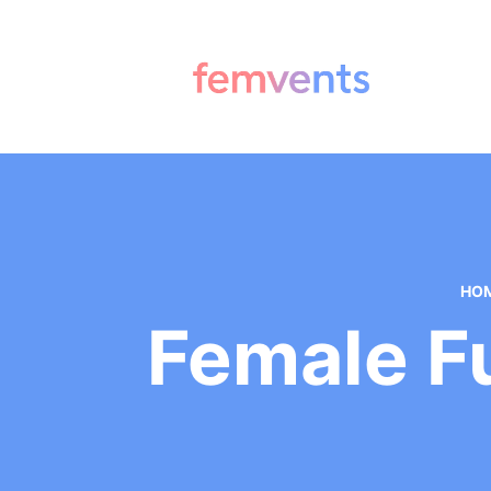
HO
Female F