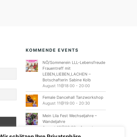
KOMMENDE EVENTS
NÖ/Sommerein LLL-Lebensfreude
Frauentreff mit
LEBEN,LIEBEN,LACHEN –
Botschafterin Sabine Kolb
August 11@18:00
-
20:00
Female Dancehall Tanzworkshop
August 11@19:00
-
20:30
Mein Lila Fest Wechseljahre –
Wandeljahre
August 12@08:00
-
August
16@17:00
Wir schätzen Ihre Privatsphäre