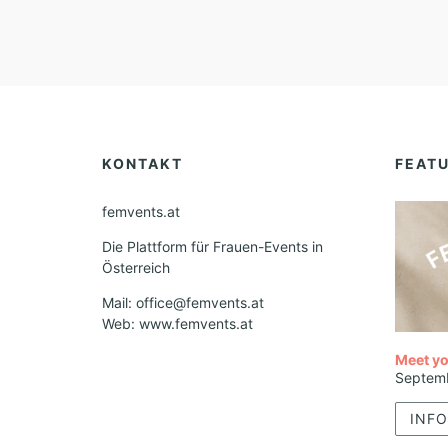
KONTAKT
FEAT
femvents.at
Die Plattform für Frauen-Events in
Österreich
Mail: office@femvents.at
Web: www.femvents.at
Meet yo
Septem
INFO