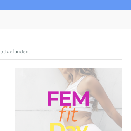
tattgefunden.
F
E
M
F
I
T
D