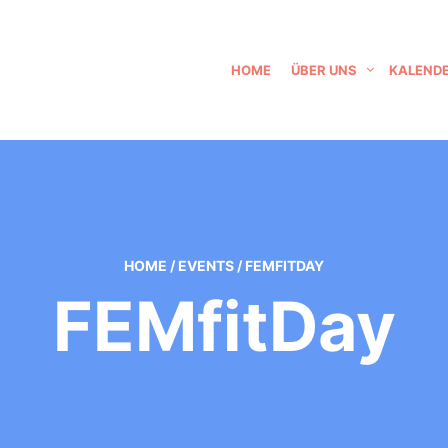
HOME
ÜBER UNS
KALEND
HOME
/
EVENTS
/
FEMFITDAY
FEMfitDay