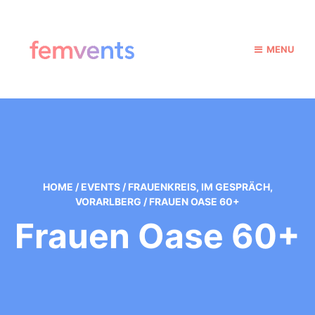
MENU
HOME
/
EVENTS
/
FRAUENKREIS
,
IM GESPRÄCH
,
VORARLBERG
/
FRAUEN OASE 60+
Frauen Oase 60+