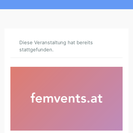
Diese Veranstaltung hat bereits
stattgefunden.
F
R
A
U
E
N
O