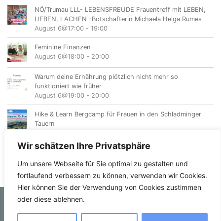
NÖ/Trumau LLL- LEBENSFREUDE Frauentreff mit LEBEN,
LIEBEN, LACHEN -Botschafterin Michaela Helga Rumes
August 6@17:00
-
19:00
Feminine Finanzen
August 6@18:00
-
20:00
Warum deine Ernährung plötzlich nicht mehr so
funktioniert wie früher
August 6@19:00
-
20:00
Hike & Learn Bergcamp für Frauen in den Schladminger
Tauern
August 7
-
August 9
Wir schätzen Ihre Privatsphäre
Um unsere Webseite für Sie optimal zu gestalten und
fortlaufend verbessern zu können, verwenden wir Cookies.
Hier können Sie der Verwendung von Cookies zustimmen
oder diese ablehnen.
© femvents.at