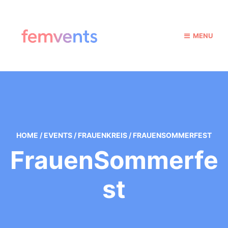
MENU
HOME
/
EVENTS
/
FRAUENKREIS
/
FRAUENSOMMERFEST
FrauenSommerfe
St