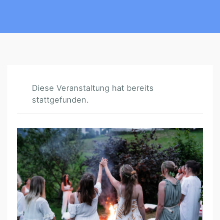
Diese Veranstaltung hat bereits
stattgefunden.
F
R
A
U
E
N