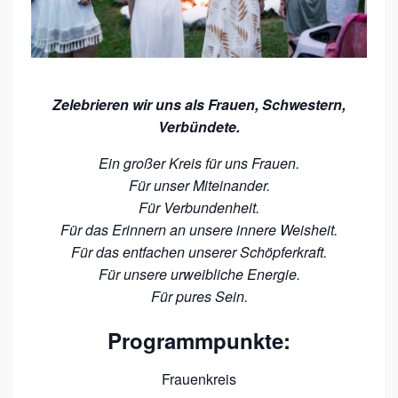
S
O
M
M
Zelebrieren wir uns als Frauen, Schwestern,
E
Verbündete.
R
F
Ein großer Kreis für uns Frauen.
Für unser Miteinander.
E
Für Verbundenheit.
S
Für das Erinnern an unsere innere Weisheit.
T
Für das entfachen unserer Schöpferkraft.
Für unsere urweibliche Energie.
Für pures Sein.
Programmpunkte:
Frauenkreis