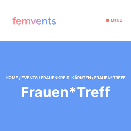
MENU
HOME
/
EVENTS
/
FRAUENKREIS
,
KÄRNTEN
/
FRAUEN*TREFF
Frauen*Treff