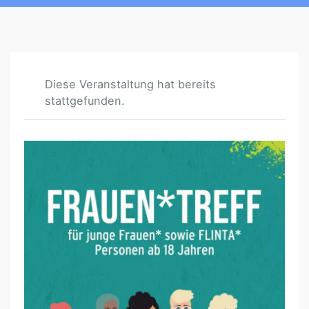
Diese Veranstaltung hat bereits
stattgefunden.
F
R
A
U
E
N
*
T