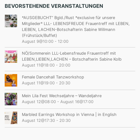
BEVORSTEHENDE VERANSTALTUNGEN
*AUSGEBUCHT“ Bgld./Rust *exclusive für unsere
Mitglieder* LLL- LEBENSFREUDE Frauentreff mit LEBEN,
LIEBEN, LACHEN-Botschafterin Sabine Willmann
(Frühstück/Buffet)
August 9@10:00
-
12:00
NÖ/Sommerein LLL-Lebensfreude Frauentreff mit
LEBEN,LIEBEN,LACHEN – Botschafterin Sabine Kolb
August 11@18:00
-
20:00
Female Dancehall Tanzworkshop
August 11@19:00
-
20:30
Mein Lila Fest Wechseljahre – Wandeljahre
August 12@08:00
-
August 16@17:00
Marbled Earrings Workshop in Vienna | in English
August 12@17:30
-
20:30