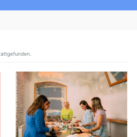
tattgefunden.
F
U
R
O
R
E
P