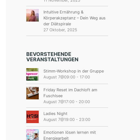
11 November, 2025
Intuitive Ernährung &
Körperakzeptanz – Dein Weg aus
der Diätspirale
27 Oktober, 2025
BEVORSTEHENDE
VERANSTALTUNGEN
Stimm-Workshop in der Gruppe
August 7@09:00
-
17:00
Friday Reset im Dachloft am
Fuschlsee
August 7@17:00
-
20:00
Ladies Night
August 7@19:00
-
23:00
Emotionen lösen lernen mit
Energiearbeit