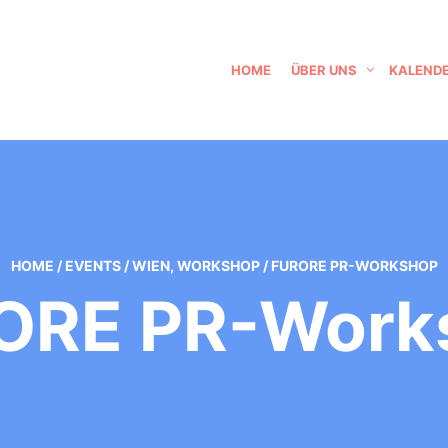
HOME
ÜBER UNS
KALEND
HOME
/
EVENTS
/
WIEN
,
WORKSHOP
/
FURORE PR-WORKSHOP
ORE PR-Work