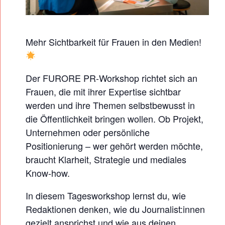
R
-
W
Mehr Sichtbarkeit für Frauen in den Medien!
O
R
Der FURORE PR-Workshop richtet sich an
K
Frauen, die mit ihrer Expertise sichtbar
S
werden und ihre Themen selbstbewusst in
H
die Öffentlichkeit bringen wollen. Ob Projekt,
O
Unternehmen oder persönliche
P
Positionierung – wer gehört werden möchte,
braucht Klarheit, Strategie und mediales
Know-how.
In diesem Tagesworkshop lernst du, wie
Redaktionen denken, wie du Journalist:innen
gezielt ansprichst und wie aus deinen