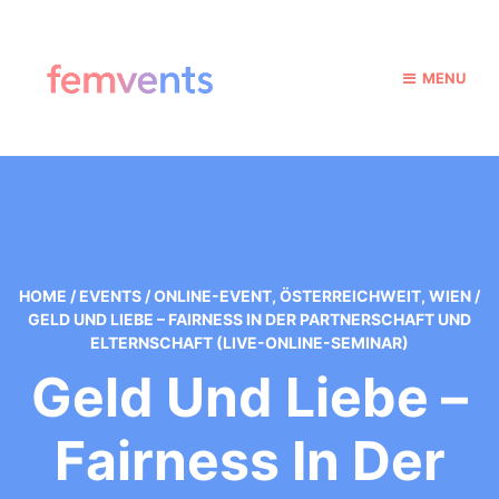
MENU
HOME
/
EVENTS
/
ONLINE-EVENT
,
ÖSTERREICHWEIT
,
WIEN
/
GELD UND LIEBE – FAIRNESS IN DER PARTNERSCHAFT UND
ELTERNSCHAFT (LIVE-ONLINE-SEMINAR)
Geld Und Liebe –
Fairness In Der