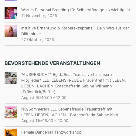
Warum Personal Branding für Selbstständige so wichtig ist
11 November, 2025
Intuitive Ernährung & Körperakzeptanz – Dein Weg aus der
Diätspirale
27 Oktober, 2025
BEVORSTEHENDE VERANSTALTUNGEN
*AUSGEBUCHT“ Bgld./Rust *exclusive für unsere
Mitglieder* LLL- LEBENSFREUDE Frauentreff mit LEBEN,
LIEBEN, LACHEN-Botschafterin Sabine Willmann
(Frühstück/Buffet)
August 9@10:00
-
12:00
NÖ/Sommerein LLL-Lebensfreude Frauentreff mit
LEBEN,LIEBEN,LACHEN – Botschafterin Sabine Kolb
August 11@18:00
-
20:00
Female Dancehall Tanzworkshop