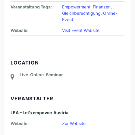
V
Veranstaltung Tags:
Empowerment
,
Finanzen
,
E
Gleichberechtigung
,
Online-
Event
-
O
Website:
Visit Event Website
N
L
I
LOCATION
N
E
Live-Online-Seminar
-
S
VERANSTALTER
E
M
LEA – Let’s empower Austria
I
Website:
Zur Website
N