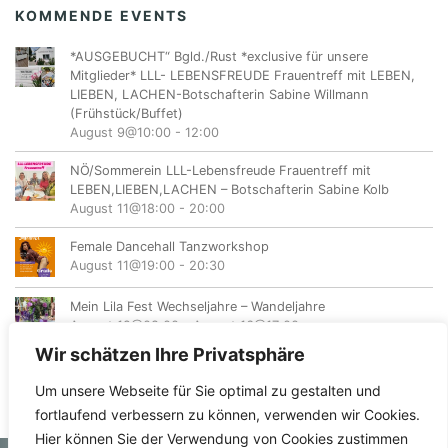
KOMMENDE EVENTS
*AUSGEBUCHT“ Bgld./Rust *exclusive für unsere
Mitglieder* LLL- LEBENSFREUDE Frauentreff mit LEBEN,
LIEBEN, LACHEN-Botschafterin Sabine Willmann
(Frühstück/Buffet)
August 9@10:00
-
12:00
NÖ/Sommerein LLL-Lebensfreude Frauentreff mit
LEBEN,LIEBEN,LACHEN – Botschafterin Sabine Kolb
August 11@18:00
-
20:00
Female Dancehall Tanzworkshop
August 11@19:00
-
20:30
Mein Lila Fest Wechseljahre – Wandeljahre
August 12@08:00
-
August 16@17:00
Wir schätzen Ihre Privatsphäre
Um unsere Webseite für Sie optimal zu gestalten und
fortlaufend verbessern zu können, verwenden wir Cookies.
Hier können Sie der Verwendung von Cookies zustimmen