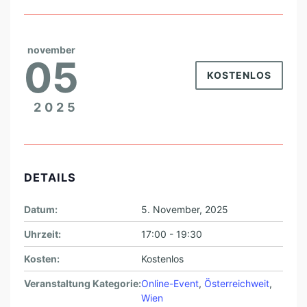
E
L
T
november
05
E
KOSTENLOS
R
2025
N
S
C
H
DETAILS
A
F
Datum:
5. November, 2025
T
Uhrzeit:
17:00 - 19:30
(
Kosten:
Kostenlos
L
Veranstaltung Kategorie:
Online-Event
,
Österreichweit
,
I
Wien