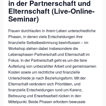
in der Partnerschaft und
–
F
Elternschaft (Live-Online-
A
Seminar)
I
R
Frauen durchlaufen in ihrem Leben unterschiedliche
N
Phasen, in denen viele Entscheidungen ihre
finanzielle Selbstbestimmung beeinflussen – im
E
Workshop stehen dabei insbesondere die
S
Lebensphasen Partnerschaft und Elternschaft im
S
Fokus. In der Partnerschaft geht es um die faire
I
Aufteilung von unbezahlter Arbeit und gemeinsamen
N
Kosten sowie um rechtliche und finanzielle
Unterschiede je nach Beziehungsform. Mit der
D
Elternschaft verändern sich Prioritäten, und
E
finanzielle Entscheidungen rund um Karenz,
R
Betreuung und Erwerbsarbeit rücken in den
P
Mittelpunkt. Beide Phasen erfordern bewusste