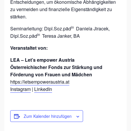
A
Entscheidungen, um ökonomische Abhängigkeiten
zu vermeiden und finanzielle Eigenständigkeit zu
R
stärken.
T
in
N
Seminarleitung: Dipl.Soz.päd
Daniela Jiracek,
in
Dipl.Soz.päd
Teresa Janker, BA
E
R
Veranstaltet von:
S
LEA
–
Let’s empower Austria
C
Österreichischer Fonds zur Stärkung und
H
Förderung von Frauen und Mädchen
A
https://letsempoweraustria.at
Instagram
|
LinkedIn
F
T
U
N
Zum Kalender hinzufügen
D