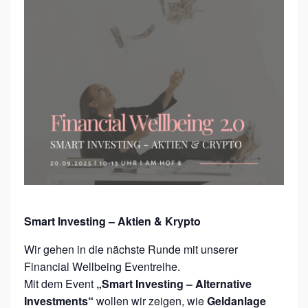
I
R
E
H
E
R
X
F
I
N
A
Smart Investing – Aktien & Krypto
N
Wir gehen in die nächste Runde mit unserer
C
Financial Wellbeing Eventreihe.
I
Mit dem Event
„Smart Investing – Alternative
Investments“
wollen wir zeigen, wie
Geldanlage
A