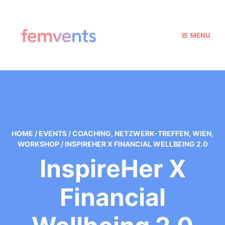
MENU
HOME
/
EVENTS
/
COACHING
,
NETZWERK-TREFFEN
,
WIEN
,
WORKSHOP
/
INSPIREHER X FINANCIAL WELLBEING 2.0
InspireHer X
Financial