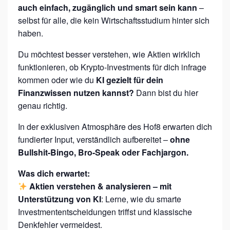
auch einfach, zugänglich und smart sein kann
–
L
selbst für alle, die kein Wirtschaftsstudium hinter sich
W
haben.
E
Du möchtest besser verstehen, wie Aktien wirklich
L
funktionieren, ob Krypto-Investments für dich infrage
L
kommen oder wie du
KI gezielt für dein
B
Finanzwissen nutzen kannst?
Dann bist du hier
E
genau richtig.
I
In der exklusiven Atmosphäre des Hof8 erwarten dich
N
fundierter Input, verständlich aufbereitet –
ohne
G
Bullshit-Bingo, Bro-Speak oder Fachjargon.
2
Was dich erwartet:
.
Aktien verstehen & analysieren – mit
0
Unterstützung von KI
: Lerne, wie du smarte
Investmententscheidungen triffst und klassische
Denkfehler vermeidest.