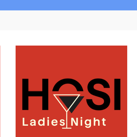
L
A
D
I
E
S
N
I
G
H