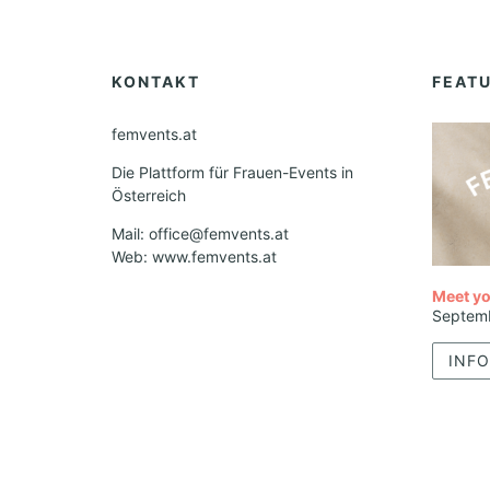
KONTAKT
FEAT
femvents.at
Die Plattform für Frauen-Events in
Österreich
Mail: office@femvents.at
Web: www.femvents.at
Meet yo
Septem
INFO