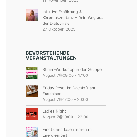
11 November, 2025
Intuitive Ernährung &
Körperakzeptanz – Dein Weg aus
der Diätspirale
27 Oktober, 2025
BEVORSTEHENDE
VERANSTALTUNGEN
Stimm-Workshop in der Gruppe
August 7@09:00
-
17:00
Friday Reset im Dachloft am
Fuschlsee
August 7@17:00
-
20:00
Ladies Night
August 7@19:00
-
23:00
Emotionen lösen lernen mit
Energiearbeit