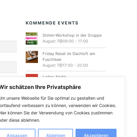
KOMMENDE EVENTS
Stimm-Workshop in der Gruppe
August 7@09:00
-
17:00
Friday Reset im Dachloft am
Fuschlsee
August 7@17:00
-
20:00
Ladies Night
August 7@19:00
-
23:00
Wir schätzen Ihre Privatsphäre
Emotionen lösen lernen mit
Um unsere Webseite für Sie optimal zu gestalten und
Energiearbeit
fortlaufend verbessern zu können, verwenden wir Cookies.
August 8@10:00
-
16:00
Hier können Sie der Verwendung von Cookies zustimmen
oder diese ablehnen.
Anpassen
Ablehnen
Akzeptieren