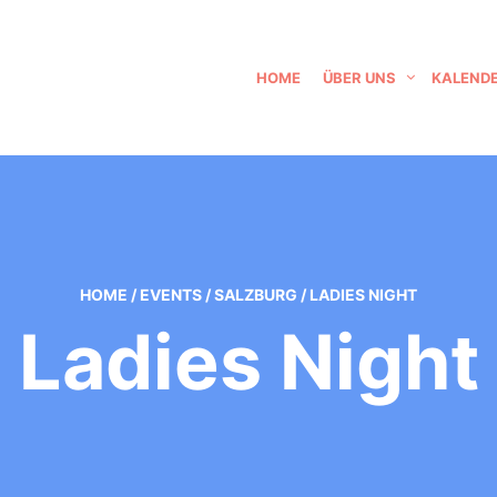
HOME
ÜBER UNS
KALEND
HOME
/
EVENTS
/
SALZBURG
/
LADIES NIGHT
Ladies Night