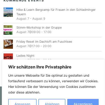
KOMMENDE EVENTS
Hike & Learn Bergcamp für Frauen in den Schladminger
Tauern
August 7
-
August 9
Stimm-Workshop in der Gruppe
August 7@09:00
-
17:00
Friday Reset im Dachloft am Fuschlsee
August 7@17:00
-
20:00
Ladies Night
August 7@19:00
-
23:00
Wir schätzen Ihre Privatsphäre
Um unsere Webseite für Sie optimal zu gestalten und
fortlaufend verbessern zu können, verwenden wir Cookies.
Hier können Sie der Verwendung von Cookies zustimmen
oder diese ablehnen.
© femvents.at
Anpassen
Ablehnen
Akzeptieren