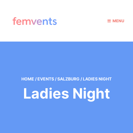
MENU
HOME
/
EVENTS
/
SALZBURG
/
LADIES NIGHT
Ladies Night