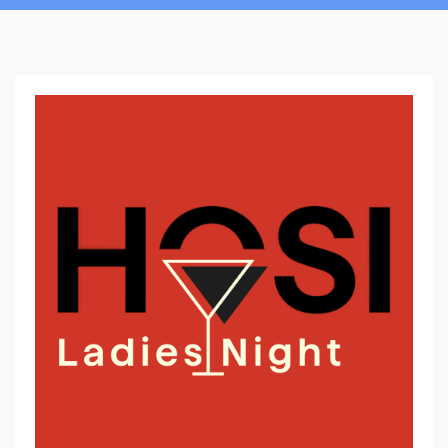
L
A
D
I
E
S
N
I
G
H
T