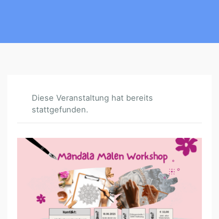
Diese Veranstaltung hat bereits
stattgefunden.
M
A
N
D
A
L