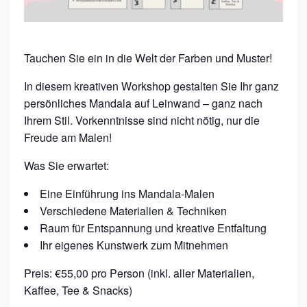
A
M
A
Tauchen Sie ein in die Welt der Farben und Muster!
L
In diesem kreativen Workshop gestalten Sie Ihr ganz
E
persönliches Mandala auf Leinwand – ganz nach
N
Ihrem Stil. Vorkenntnisse sind nicht nötig, nur die
Freude am Malen!
W
O
Was Sie erwartet:
R
Eine Einführung ins Mandala-Malen
K
Verschiedene Materialien & Techniken
S
Raum für Entspannung und kreative Entfaltung
H
Ihr eigenes Kunstwerk zum Mitnehmen
O
Preis: €55,00 pro Person (inkl. aller Materialien,
P
Kaffee, Tee & Snacks)