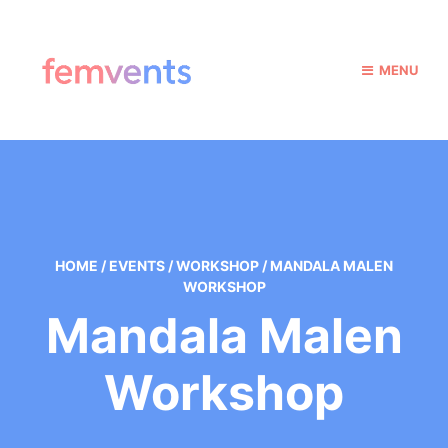
MENU
HOME
/
EVENTS
/
WORKSHOP
/
MANDALA MALEN
WORKSHOP
Mandala Malen
Workshop