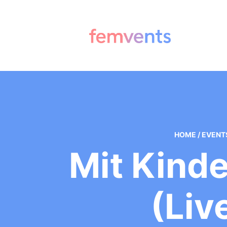
HOME
/
EVENT
Mit Kind
(Liv