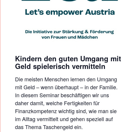
I
N
D
E
R
N
Ü
Kindern den guten Umgang mit
B
Geld spielerisch vermitteln
E
R
Die meisten Menschen lernen den Umgang
mit Geld – wenn überhaupt – in der Familie.
G
In diesem Seminar beschäftigen wir uns
E
daher damit, welche Fertigkeiten für
L
Finanzkompetenz wichtig sind, wie man sie
D
im Alltag vermittelt und gehen speziell auf
S
das Thema Taschengeld ein.