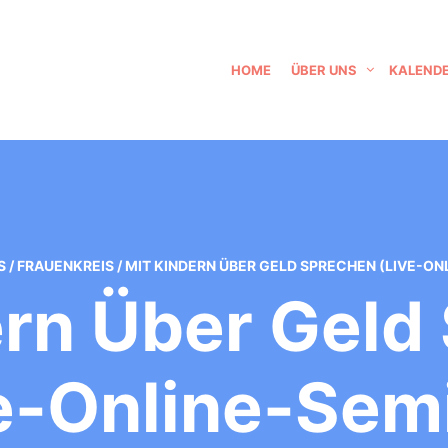
HOME
ÜBER UNS
KALEND
S
/
FRAUENKREIS
/
MIT KINDERN ÜBER GELD SPRECHEN (LIVE-ON
ern Über Geld
e-Online-Sem