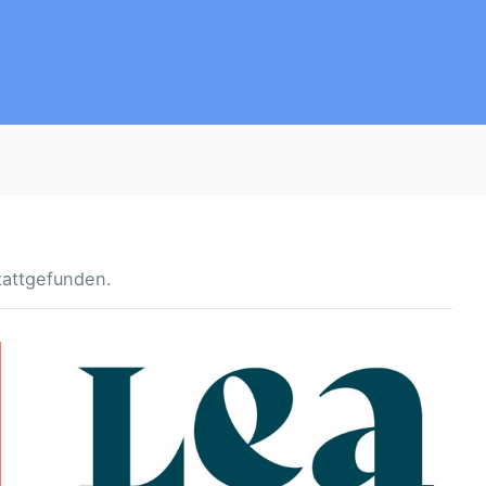
tattgefunden.
M
I
T
K