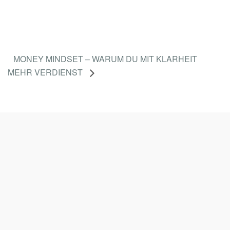
L
I
N
E
MONEY MINDSET – WARUM DU MIT KLARHEIT
-
MEHR VERDIENST
S
E
M
I
N
A
R
)