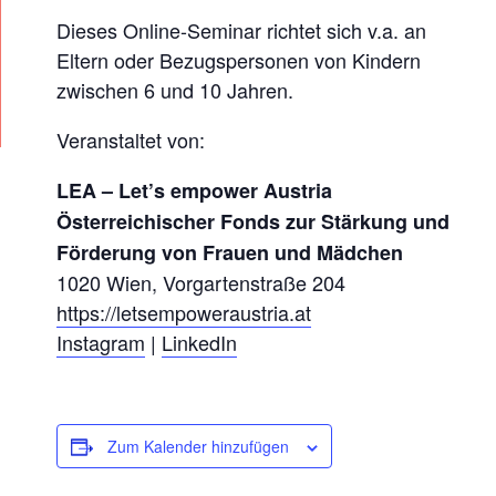
P
Dieses Online-Seminar richtet sich v.a. an
R
Eltern oder Bezugspersonen von Kindern
E
zwischen 6 und 10 Jahren.
C
H
Veranstaltet von:
E
LEA
–
Let’s empower Austria
N
Österreichischer Fonds zur Stärkung und
(
Förderung von Frauen und Mädchen
L
1020 Wien, Vorgartenstraße 204
I
https://letsempoweraustria.at
V
Instagram
|
LinkedIn
E
-
O
Zum Kalender hinzufügen
N