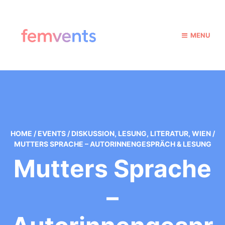
MENU
HOME
/
EVENTS
/
DISKUSSION
,
LESUNG
,
LITERATUR
,
WIEN
/
MUTTERS SPRACHE – AUTORINNENGESPRÄCH & LESUNG
Mutters Sprache
–