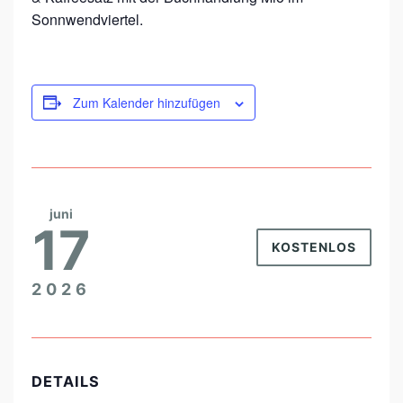
Sonnwendviertel.
H
&
L
E
Zum Kalender hinzufügen
S
U
N
G
juni
17
KOSTENLOS
2026
DETAILS