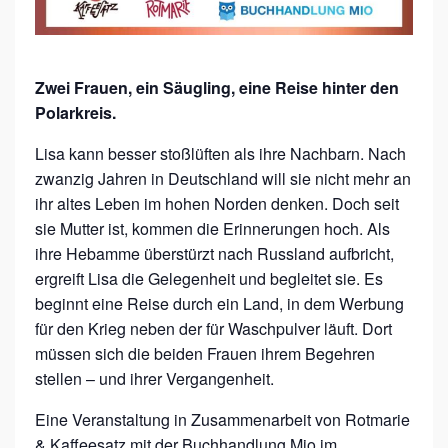
T
O
R
Zwei Frauen, ein Säugling, eine Reise hinter den
I
Polarkreis.
N
Lisa kann besser stoßlüften als ihre Nachbarn. Nach
N
zwanzig Jahren in Deutschland will sie nicht mehr an
E
ihr altes Leben im hohen Norden denken. Doch seit
sie Mutter ist, kommen die Erinnerungen hoch. Als
N
ihre Hebamme überstürzt nach Russland aufbricht,
G
ergreift Lisa die Gelegenheit und begleitet sie. Es
E
beginnt eine Reise durch ein Land, in dem Werbung
S
für den Krieg neben der für Waschpulver läuft. Dort
P
müssen sich die beiden Frauen ihrem Begehren
stellen – und ihrer Vergangenheit.
R
Ä
Eine Veranstaltung in Zusammenarbeit von Rotmarie
C
& Kaffeesatz mit der Buchhandlung Mio im