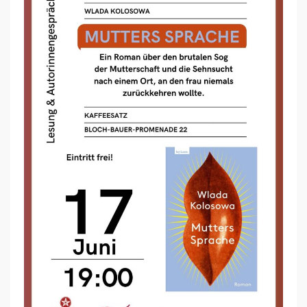
T
T
E
R
S
S
P
R
A
C
H
E
–
A
U