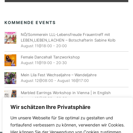
KOMMENDE EVENTS
NÖ/Sommerein LLL-Lebensfreude Frauentreff mit
LEBEN,LIEBEN,LACHEN – Botschafterin Sabine Kolb
August 11@18:00
-
20:00
Female Dancehall Tanzworkshop
August 11@19:00
-
20:30
Mein Lila Fest Wechseljahre – Wandeljahre
August 12@08:00
-
August 16@17:00
Marbled Earrings Workshop in Vienna | in English
August 12@17:30
-
20:30
Wir schätzen Ihre Privatsphäre
Um unsere Webseite für Sie optimal zu gestalten und
fortlaufend verbessern zu können, verwenden wir Cookies.
Hier können Sie der Verwendung von Cookies zustimmen