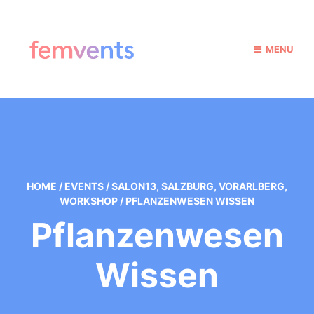
MENU
HOME
/
EVENTS
/
SALON13
,
SALZBURG
,
VORARLBERG
,
WORKSHOP
/
PFLANZENWESEN WISSEN
Pflanzenwesen
Wissen