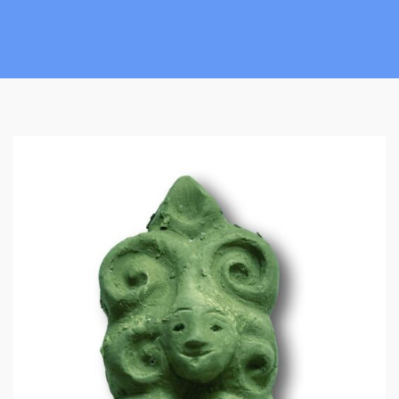
P
F
L
A
N
Z
E
N
W