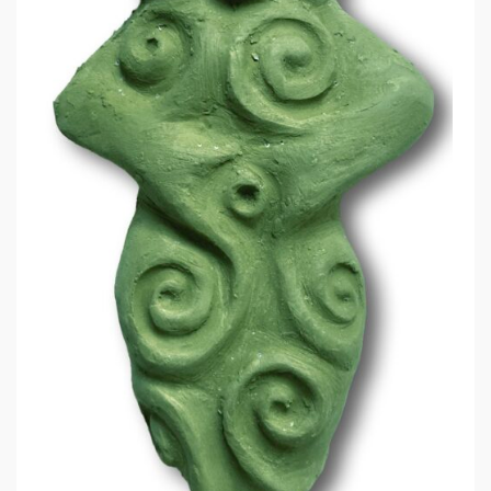
E
S
E
N
W
I
S
S
E
N