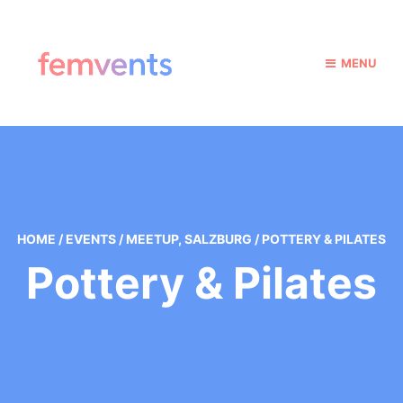
MENU
HOME
/
EVENTS
/
MEETUP
,
SALZBURG
/
POTTERY & PILATES
Pottery & Pilates