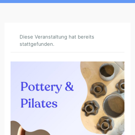
Diese Veranstaltung hat bereits
stattgefunden.
P
O
T
T
E
R
Y
&