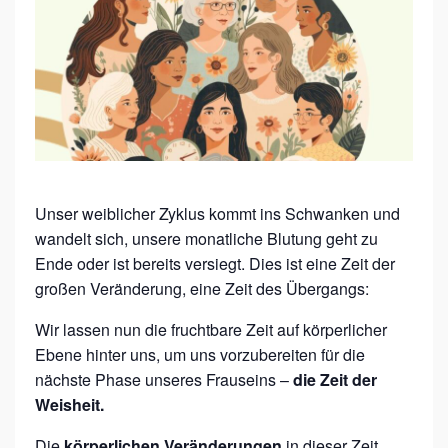
M
I
N
A
R
–
D
Unser weiblicher Zyklus kommt ins Schwanken und
I
wandelt sich, unsere monatliche Blutung geht zu
E
Ende oder ist bereits versiegt. Dies ist eine Zeit der
W
großen Veränderung, eine Zeit des Übergangs:
E
Wir lassen nun die fruchtbare Zeit auf körperlicher
C
Ebene hinter uns, um uns vorzubereiten für die
H
nächste Phase unseres Frauseins –
die Zeit der
Weisheit.
S
E
Die
körperlichen Veränderungen
in dieser Zeit