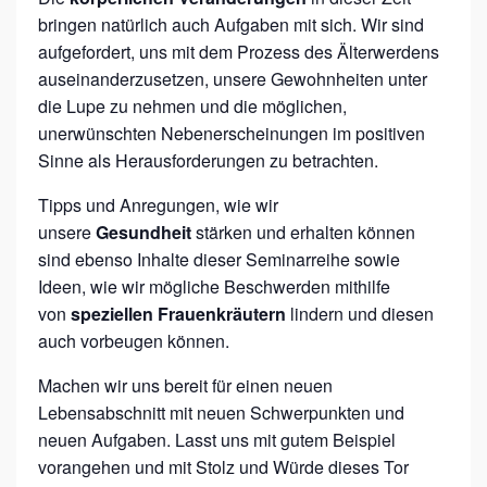
L
bringen natürlich auch Aufgaben mit sich. Wir sind
aufgefordert, uns mit dem Prozess des Älterwerdens
J
auseinanderzusetzen, unsere Gewohnheiten unter
A
die Lupe zu nehmen und die möglichen,
H
unerwünschten Nebenerscheinungen im positiven
R
Sinne als Herausforderungen zu betrachten.
E
Tipps und Anregungen, wie wir
–
unsere
Gesundheit
stärken und erhalten können
U
sind ebenso Inhalte dieser Seminarreihe sowie
N
Ideen, wie wir mögliche Beschwerden mithilfe
von
speziellen Frauenkräutern
lindern und diesen
S
auch vorbeugen können.
E
R
Machen wir uns bereit für einen neuen
Lebensabschnitt mit neuen Schwerpunkten und
E
neuen Aufgaben. Lasst uns mit gutem Beispiel
2
vorangehen und mit Stolz und Würde dieses Tor
.