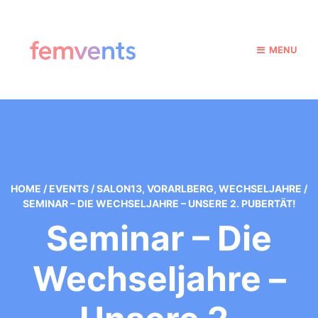
MENU
HOME
/
EVENTS
/
SALON13
,
VORARLBERG
,
WECHSELJAHRE
/
SEMINAR – DIE WECHSELJAHRE – UNSERE 2. PUBERTÄT!
Seminar – Die
Wechseljahre –