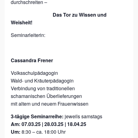
durchschreiten –
P
Das Tor zu Wissen und
U
Weisheit!
B
E
Seminarleiterin:
R
T
Cassandra Frener
Ä
T
Volksschulpädagogin
Wald- und Kräuterpädagogin
!
Verbindung von traditionellen
schamanischen Überlieferungen
mit altem und neuem Frauenwissen
3-tägige Seminarreihe:
jeweils samstags
Am:
07.03.25 | 28.03.25 | 18.04.25
Um:
8:30 – ca. 18:00 Uhr