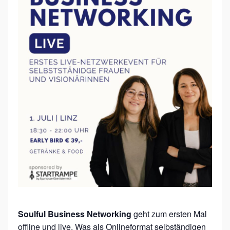
F
U
L
B
U
S
I
N
E
S
S
N
E
T
Soulful Business Networking
geht zum ersten Mal
W
offline und live. Was als Onlineformat selbständigen