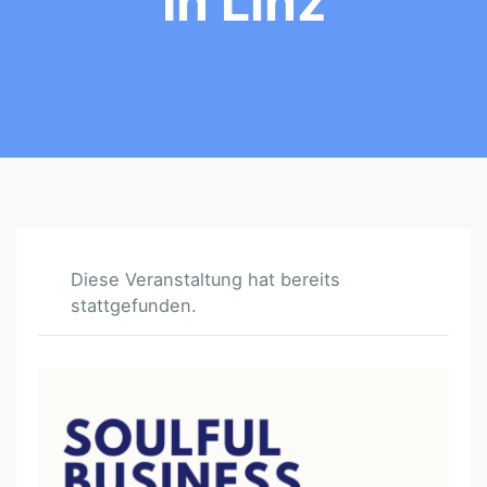
In Linz
Diese Veranstaltung hat bereits
stattgefunden.
S
O
U
L