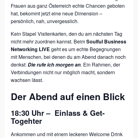
Frauen aus ganz Österreich echte Chancen geboten
O
hat, bekommt jetzt eine neue Dimension –
R
persönlich, nah, unvergesslich.
K
Kein Stapel Visitenkarten, den du am nächsten Tag
I
nicht mehr zuordnen kannst. Beim
Soulful Business
N
Networking LIVE
geht es um echte Begegnungen
G
mit Menschen, bei denen du am Abend danach noch
L
denkst:
Die rufe ich morgen an
.
Ein Rahmen, der
I
Verbindungen nicht nur möglich macht, sondern
wachsen lässt.
V
E
Der Abend auf einen Blick
I
N
18:30 Uhr – Einlass & Get-
L
Togehter
I
Ankommen und mit einem leckeren Welcome Drink