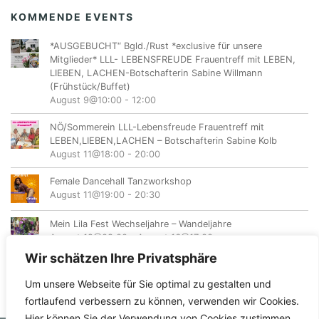
KOMMENDE EVENTS
*AUSGEBUCHT“ Bgld./Rust *exclusive für unsere
Mitglieder* LLL- LEBENSFREUDE Frauentreff mit LEBEN,
LIEBEN, LACHEN-Botschafterin Sabine Willmann
(Frühstück/Buffet)
August 9@10:00
-
12:00
NÖ/Sommerein LLL-Lebensfreude Frauentreff mit
LEBEN,LIEBEN,LACHEN – Botschafterin Sabine Kolb
August 11@18:00
-
20:00
Female Dancehall Tanzworkshop
August 11@19:00
-
20:30
Mein Lila Fest Wechseljahre – Wandeljahre
August 12@08:00
-
August 16@17:00
Wir schätzen Ihre Privatsphäre
Um unsere Webseite für Sie optimal zu gestalten und
fortlaufend verbessern zu können, verwenden wir Cookies.
Hier können Sie der Verwendung von Cookies zustimmen