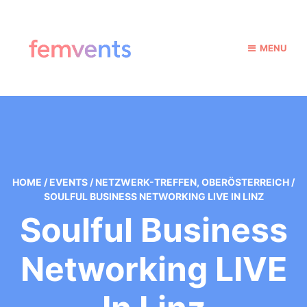
MENU
HOME
/
EVENTS
/
NETZWERK-TREFFEN
,
OBERÖSTERREICH
/
SOULFUL BUSINESS NETWORKING LIVE IN LINZ
Soulful Business
Networking LIVE