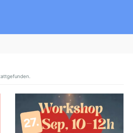
tattgefunden.
T
A
O
-