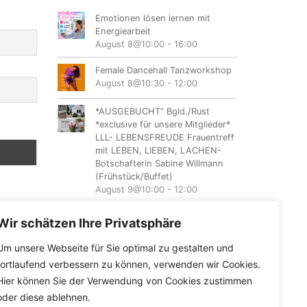
Emotionen lösen lernen mit
Energiearbeit
August 8@10:00
-
16:00
Female Dancehall Tanzworkshop
August 8@10:30
-
12:00
*AUSGEBUCHT“ Bgld./Rust
*exclusive für unsere Mitglieder*
LLL- LEBENSFREUDE Frauentreff
mit LEBEN, LIEBEN, LACHEN-
Botschafterin Sabine Willmann
(Frühstück/Buffet)
August 9@10:00
-
12:00
NÖ/Sommerein LLL-Lebensfreude
Wir schätzen Ihre Privatsphäre
Frauentreff mit
LEBEN,LIEBEN,LACHEN –
Um unsere Webseite für Sie optimal zu gestalten und
Botschafterin Sabine Kolb
fortlaufend verbessern zu können, verwenden wir Cookies.
August 11@18:00
-
20:00
Hier können Sie der Verwendung von Cookies zustimmen
oder diese ablehnen.