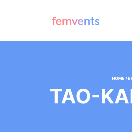
HOME
/
E
TAO-KA