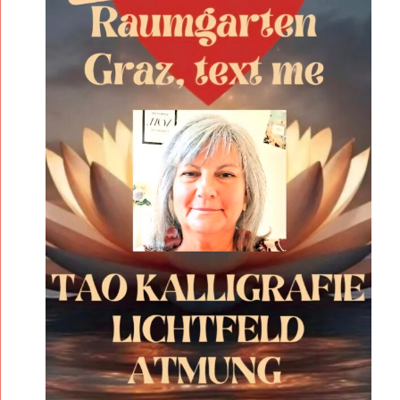
K
A
L
L
I
G
R
A
F
I
E
L
I
C
H