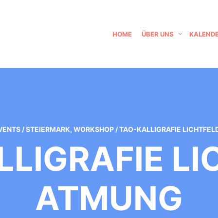
HOME
ÜBER UNS
KALEND
VENTS
/
STEIERMARK
,
WORKSHOP
/
TAO-KALLIGRAFIE LICHTFE
LLIGRAFIE LI
ATMUNG