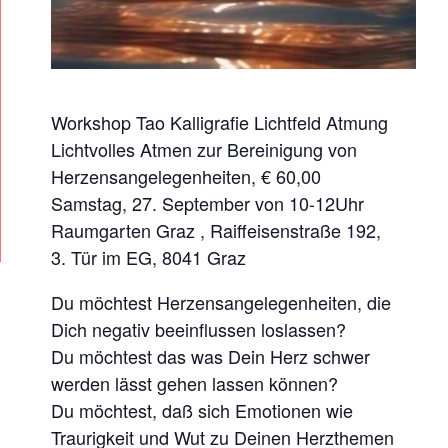
T
F
E
L
D
Workshop Tao Kalligrafie Lichtfeld Atmung
Lichtvolles Atmen zur Bereinigung von
A
Herzensangelegenheiten, € 60,00
T
Samstag, 27. September von 10-12Uhr
M
Raumgarten Graz , Raiffeisenstraße 192,
U
3. Tür im EG, 8041 Graz
N
G
Du möchtest Herzensangelegenheiten, die
Dich negativ beeinflussen loslassen?
Du möchtest das was Dein Herz schwer
werden lässt gehen lassen können?
Du möchtest, daß sich Emotionen wie
Traurigkeit und Wut zu Deinen Herzthemen