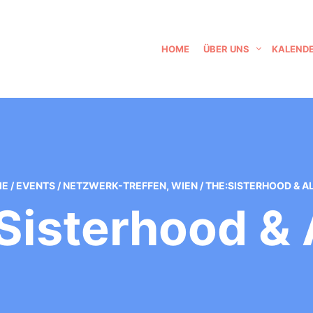
HOME
ÜBER UNS
KALEND
ME
/
EVENTS
/
NETZWERK-TREFFEN
,
WIEN
/
THE:SISTERHOOD & AL
Sisterhood & A