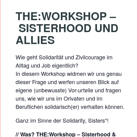
T
E
THE:WORKSHOP –
R
SISTERHOOD UND
H
ALLIES
O
O
Wie geht Solidarität und Zivilcourage im
D
Alltag und Job eigentlich?
&
In diesem Workshop widmen wir uns genau
A
dieser Frage und werfen unseren Blick auf
L
eigene (unbewusste) Vor-urteile und fragen
L
uns, wie wir uns im Orivaten und im
I
Beruflichen solidarisch(er) verhalten können.
E
Ganz im Sinne der Solidarity, Sisters*!
S
// Was? THE:Workshop – Sisterhood &