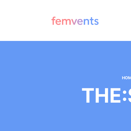
HO
THE: