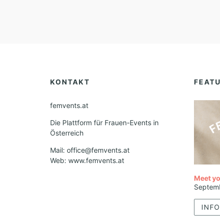
KONTAKT
FEAT
femvents.at
Die Plattform für Frauen-Events in
Österreich
Mail: office@femvents.at
Web: www.femvents.at
Meet yo
Septem
INFO