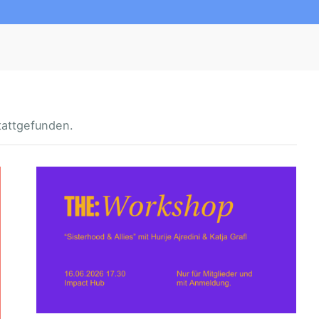
tattgefunden.
T
H
E
:
S
I
S