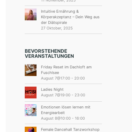
11 November, 2025
Intuitive Ernährung &
Körperakzeptanz – Dein Weg aus
der Diätspirale
27 Oktober, 2025
BEVORSTEHENDE
VERANSTALTUNGEN
Friday Reset im Dachloft am
Fuschlsee
August 7@17:00
-
20:00
Ladies Night
August 7@19:00
-
23:00
Emotionen lösen lernen mit
Energiearbeit
August 8@10:00
-
16:00
Female Dancehall Tanzworkshop