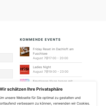
KOMMENDE EVENTS
Friday Reset im Dachloft am
Fuschlsee
August 7@17:00
-
20:00
Ladies Night
August 7@19:00
-
23:00
Emotionen lösen lernen mit
Energiearbeit
Wir schätzen Ihre Privatsphäre
August 8@10:00
-
16:00
Um unsere Webseite für Sie optimal zu gestalten und
Female Dancehall Tanzworkshop
fortlaufend verbessern zu können, verwenden wir Cookies.
August 8@10:30
-
12:00