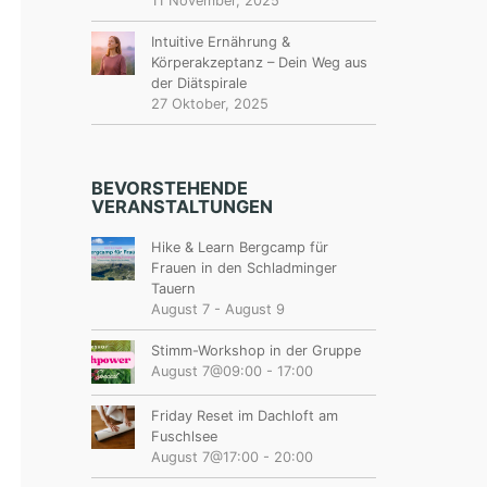
11 November, 2025
Intuitive Ernährung &
Körperakzeptanz – Dein Weg aus
der Diätspirale
27 Oktober, 2025
BEVORSTEHENDE
VERANSTALTUNGEN
Hike & Learn Bergcamp für
Frauen in den Schladminger
Tauern
August 7
-
August 9
Stimm-Workshop in der Gruppe
August 7@09:00
-
17:00
Friday Reset im Dachloft am
Fuschlsee
August 7@17:00
-
20:00