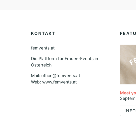
KONTAKT
FEAT
femvents.at
Die Plattform für Frauen-Events in
Österreich
Mail: office@femvents.at
Web: www.femvents.at
Meet yo
Septem
INFO