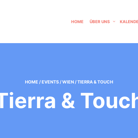
HOME
ÜBER UNS
KALEND
HOME
/
EVENTS
/
WIEN
/
TIERRA & TOUCH
Tierra & Touc