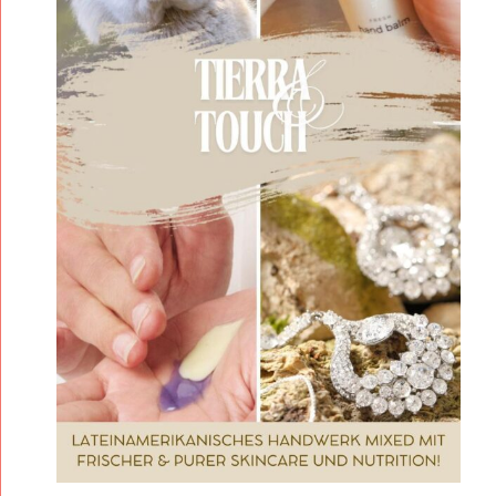
T
O
U
C
H