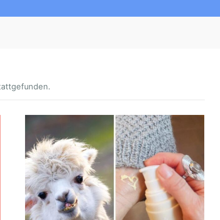
tattgefunden.
T
I
E
R
R
A
&