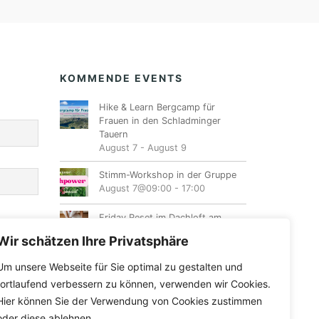
KOMMENDE EVENTS
Hike & Learn Bergcamp für
Frauen in den Schladminger
Tauern
August 7
-
August 9
Stimm-Workshop in der Gruppe
August 7@09:00
-
17:00
Friday Reset im Dachloft am
Fuschlsee
Wir schätzen Ihre Privatsphäre
August 7@17:00
-
20:00
Um unsere Webseite für Sie optimal zu gestalten und
Ladies Night
fortlaufend verbessern zu können, verwenden wir Cookies.
August 7@19:00
-
23:00
Hier können Sie der Verwendung von Cookies zustimmen
oder diese ablehnen.