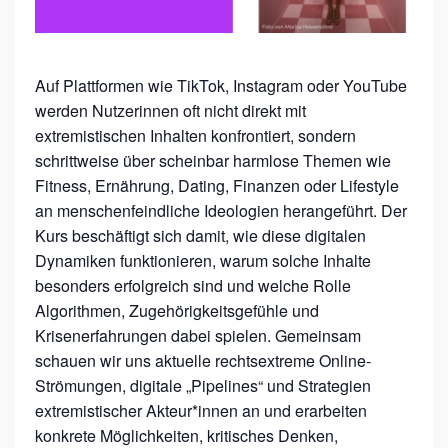
V
E
S
Auf Plattformen wie TikTok, Instagram oder YouTube
werden Nutzerinnen oft nicht direkt mit
,
extremistischen Inhalten konfrontiert, sondern
M
schrittweise über scheinbar harmlose Themen wie
A
Fitness, Ernährung, Dating, Finanzen oder Lifestyle
N
an menschenfeindliche Ideologien herangeführt. Der
O
Kurs beschäftigt sich damit, wie diese digitalen
Dynamiken funktionieren, warum solche Inhalte
S
besonders erfolgreich sind und welche Rolle
P
Algorithmen, Zugehörigkeitsgefühle und
H
Krisenerfahrungen dabei spielen. Gemeinsam
E
schauen wir uns aktuelle rechtsextreme Online-
R
Strömungen, digitale „Pipelines“ und Strategien
extremistischer Akteur*innen an und erarbeiten
E
konkrete Möglichkeiten, kritisches Denken,