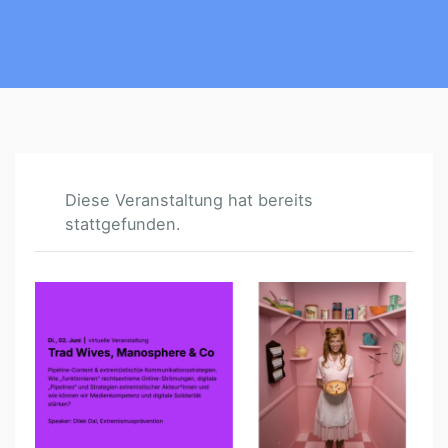
Diese Veranstaltung hat bereits
stattgefunden.
T
R
A
D
W
I