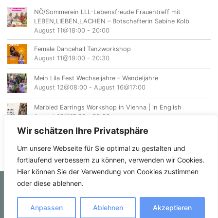
NÖ/Sommerein LLL-Lebensfreude Frauentreff mit
LEBEN,LIEBEN,LACHEN – Botschafterin Sabine Kolb
August 11@18:00
-
20:00
Female Dancehall Tanzworkshop
August 11@19:00
-
20:30
Mein Lila Fest Wechseljahre – Wandeljahre
August 12@08:00
-
August 16@17:00
Marbled Earrings Workshop in Vienna | in English
August 12@17:30
-
20:30
Wir schätzen Ihre Privatsphäre
Um unsere Webseite für Sie optimal zu gestalten und
fortlaufend verbessern zu können, verwenden wir Cookies.
Hier können Sie der Verwendung von Cookies zustimmen
oder diese ablehnen.
© femvents.at
Anpassen
Ablehnen
Akzeptieren
Kontakt
Datenschutzerklärung
Impressum