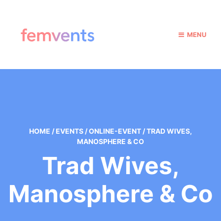
MENU
HOME
/
EVENTS
/
ONLINE-EVENT
/
TRAD WIVES,
MANOSPHERE & CO
Trad Wives,
Manosphere & Co