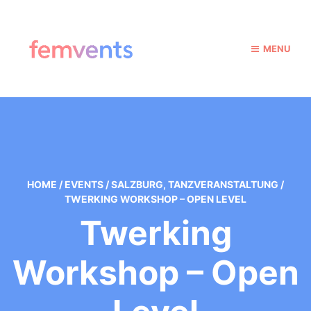
MENU
HOME
/
EVENTS
/
SALZBURG
,
TANZVERANSTALTUNG
/
TWERKING WORKSHOP – OPEN LEVEL
Twerking
Workshop – Open