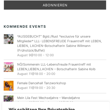
KOMMENDE EVENTS
*AUSGEBUCHT“ Bgld./Rust *exclusive für unsere
Mitglieder* LLL- LEBENSFREUDE Frauentreff mit LEBEN,
LIEBEN, LACHEN-Botschafterin Sabine Willmann
(Frühstück/Buffet)
August 9@10:00
-
12:00
NÖ/Sommerein LLL-Lebensfreude Frauentreff mit
LEBEN,LIEBEN,LACHEN – Botschafterin Sabine Kolb
August 11@18:00
-
20:00
Female Dancehall Tanzworkshop
August 11@19:00
-
20:30
Mein Lila Fest Wechseljahre – Wandeljahre
August 12@08:00
-
August 16@17:00
Wir schätzen Ihre Privatsphäre