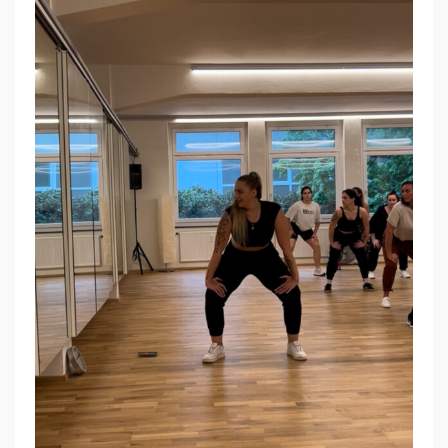
K
I
N
G
W
O
R
K
S
H
O
P
–
O
P