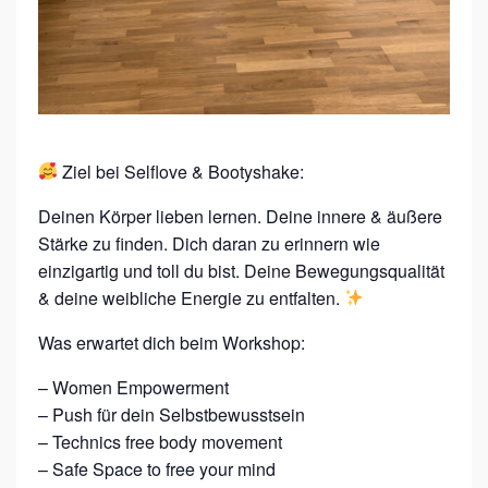
E
N
L
E
V
Ziel bei Selflove & Bootyshake:
E
Deinen Körper lieben lernen. Deine innere & äußere
L
Stärke zu finden. Dich daran zu erinnern wie
einzigartig und toll du bist. Deine Bewegungsqualität
& deine weibliche Energie zu entfalten.
Was erwartet dich beim Workshop:
– Women Empowerment
– Push für dein Selbstbewusstsein
– Technics free body movement
– Safe Space to free your mind