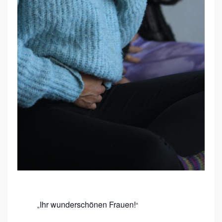
N
W
E
B
E
N
Ihr wunderschönen Frauen!