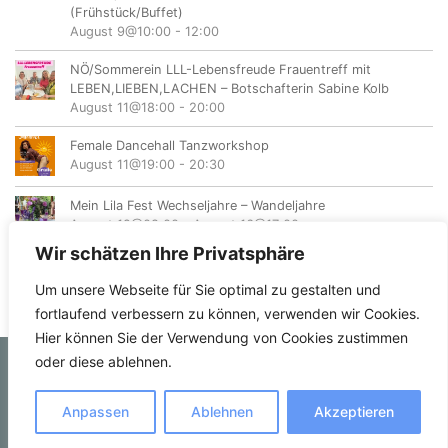
(Frühstück/Buffet)
August 9@10:00
-
12:00
NÖ/Sommerein LLL-Lebensfreude Frauentreff mit
LEBEN,LIEBEN,LACHEN – Botschafterin Sabine Kolb
August 11@18:00
-
20:00
Female Dancehall Tanzworkshop
August 11@19:00
-
20:30
Mein Lila Fest Wechseljahre – Wandeljahre
August 12@08:00
-
August 16@17:00
Wir schätzen Ihre Privatsphäre
Um unsere Webseite für Sie optimal zu gestalten und
fortlaufend verbessern zu können, verwenden wir Cookies.
Hier können Sie der Verwendung von Cookies zustimmen
oder diese ablehnen.
© femvents.at
Anpassen
Ablehnen
Akzeptieren
Kontakt
Datenschutzerklärung
Impressum