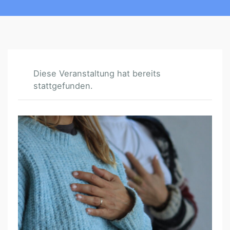
Diese Veranstaltung hat bereits
stattgefunden.
V
I
S
I
O
N
E