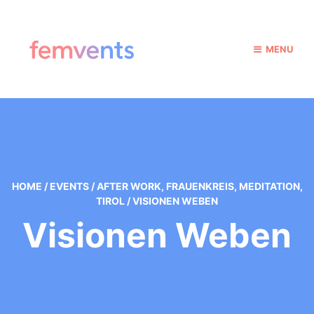
MENU
HOME
/
EVENTS
/
AFTER WORK
,
FRAUENKREIS
,
MEDITATION
,
TIROL
/
VISIONEN WEBEN
Visionen Weben