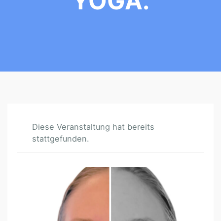
YOGA.
Diese Veranstaltung hat bereits
stattgefunden.
W
O
R
K