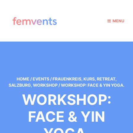
MENU
HOME
/
EVENTS
/
FRAUENKREIS
,
KURS
,
RETREAT
,
SALZBURG
,
WORKSHOP
/
WORKSHOP: FACE & YIN YOGA.
WORKSHOP:
FACE & YIN