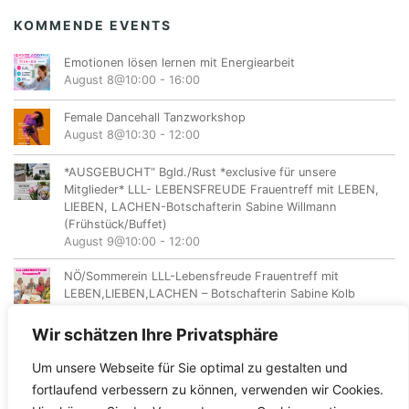
KOMMENDE EVENTS
Emotionen lösen lernen mit Energiearbeit
August 8@10:00
-
16:00
Female Dancehall Tanzworkshop
August 8@10:30
-
12:00
*AUSGEBUCHT“ Bgld./Rust *exclusive für unsere
Mitglieder* LLL- LEBENSFREUDE Frauentreff mit LEBEN,
LIEBEN, LACHEN-Botschafterin Sabine Willmann
(Frühstück/Buffet)
August 9@10:00
-
12:00
NÖ/Sommerein LLL-Lebensfreude Frauentreff mit
LEBEN,LIEBEN,LACHEN – Botschafterin Sabine Kolb
August 11@18:00
-
20:00
Wir schätzen Ihre Privatsphäre
Um unsere Webseite für Sie optimal zu gestalten und
fortlaufend verbessern zu können, verwenden wir Cookies.