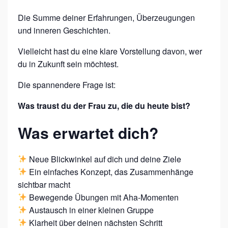
F
Die Summe deiner Erfahrungen, Überzeugungen
Ü
und inneren Geschichten.
R
Vielleicht hast du eine klare Vorstellung davon, wer
D
du in Zukunft sein möchtest.
E
Die spannendere Frage ist:
I
N
Was traust du der Frau zu, die du heute bist?
E
Was erwartet dich?
N
E
Neue Blickwinkel auf dich und deine Ziele
R
Ein einfaches Konzept, das Zusammenhänge
F
sichtbar macht
O
Bewegende Übungen mit Aha-Momenten
Austausch in einer kleinen Gruppe
L
Klarheit über deinen nächsten Schritt