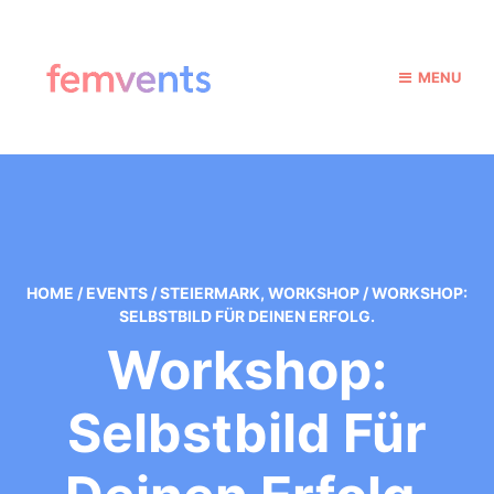
MENU
HOME
/
EVENTS
/
STEIERMARK
,
WORKSHOP
/
WORKSHOP:
SELBSTBILD FÜR DEINEN ERFOLG.
Workshop:
Selbstbild Für