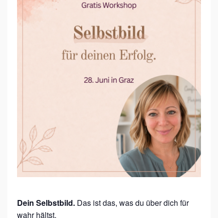
S
H
O
P
:
S
E
L
B
S
T
B
I
L
Dein Selbstbild.
Das ist das, was du über dich für
D
wahr hältst.