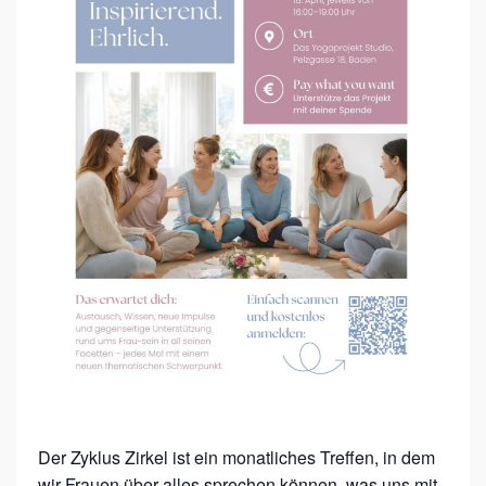
Z
I
R
K
E
L
B
A
D
E
N
Der Zyklus Zirkel ist ein monatliches Treffen, in dem
wir Frauen über alles sprechen können, was uns mit