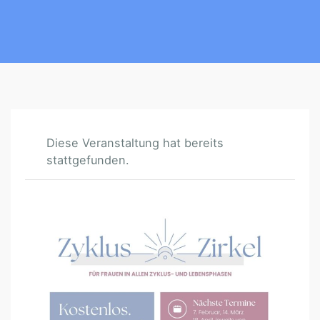
Diese Veranstaltung hat bereits
stattgefunden.
Z
Y
K
L
U
S