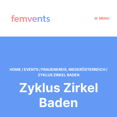
MENU
HOME
/
EVENTS
/
FRAUENKREIS
,
NIEDERÖSTERREICH
/
ZYKLUS ZIRKEL BADEN
Zyklus Zirkel
Baden