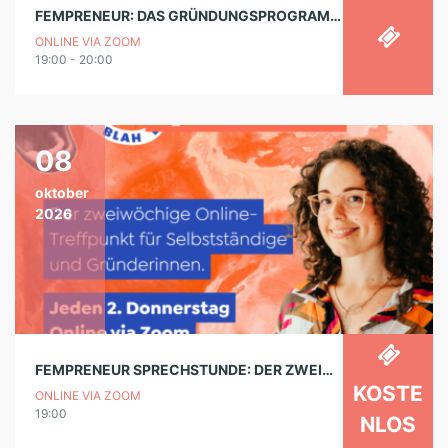
FEMPRENEUR: DAS GRÜNDUNGSPROGRAMM FÜR NEURODIVERGENTE FRAUEN (INFOABEND)
ONLINE VIA ZOOM
19:00 - 20:00
08
oktober
2026
FEMPRENEUR SPRECHSTUNDE: DER ZWEIWÖCHENTLICHE TALK FÜR SELBSTSTÄNDIGE FRAUEN
KOSTE
ONLINE VIA ZOOM
19:00
NLOS