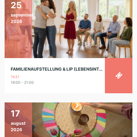
25
september
2026
FAMILIENAUFSTELLUNG & LIP (LEBENSINTEGRATIONSPROZESS) „LEICHTER LEBEN“
7431
16:00 - 21:00
17
august
2026