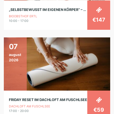
„SELBSTBEWUSST IM EIGENEN KÖRPER“ – EIN WORKSHOP FÜR MÜTTER UND TÖCHTER (8-12J)
BIOOBSTHOF ERTL
€147
10:00 - 17:00
07
august
2026
FRIDAY RESET IM DACHLOFT AM FUSCHLSEE
DACHLOFT AM FUSCHLSEE
€59
17:00 - 20:00