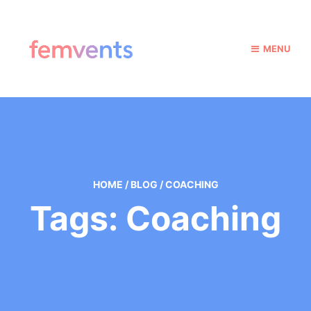
MENU
HOME
/
BLOG
/
COACHING
Tags: Coaching