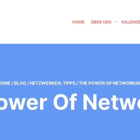
HOME
ÜBER UNS
KALEND
HOME
/
BLOG
/
NETZWERKEN
,
TIPPS
/
THE POWER OF NETWORKI
ower Of Netw