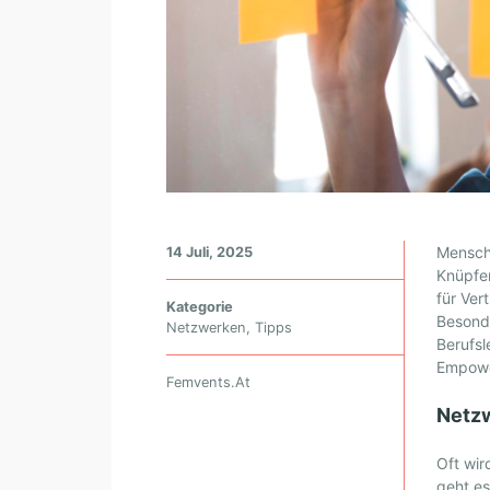
T
Mensch
14 Juli, 2025
H
Knüpfen
für Ver
E
Kategorie
Besonde
P
Netzwerken
,
Tipps
Berufsl
O
Empow
W
Femvents.at
E
Netzw
R
O
Oft wir
F
geht e