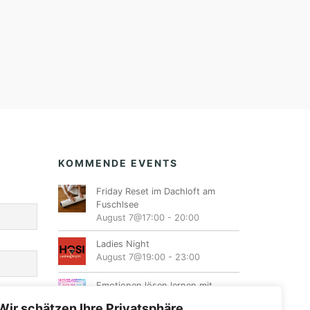
KOMMENDE EVENTS
Friday Reset im Dachloft am
Fuschlsee
August 7@17:00
-
20:00
Ladies Night
August 7@19:00
-
23:00
Emotionen lösen lernen mit
Energiearbeit
Wir schätzen Ihre Privatsphäre