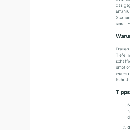
N
das ge
E
Erfahru
T
Studien
W
sind – 
O
Warum
R
K
Frauen 
I
Tiefe,
N
schaffe
G
emotion
wie ein
Schrit
Tipps
S
n
d
G