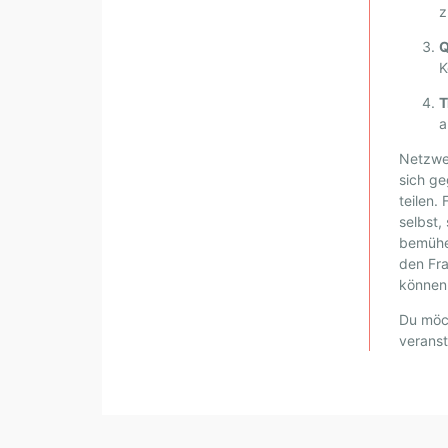
z
Q
K
T
a
Netzwer
sich g
teilen.
selbst,
bemühe
den Fr
können
Du möc
veranst