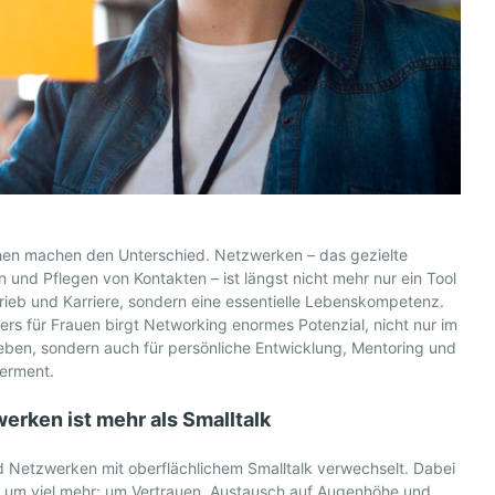
en machen den Unterschied. Netzwerken – das gezielte
 und Pflegen von Kontakten – ist längst nicht mehr nur ein Tool
trieb und Karriere, sondern eine essentielle Lebenskompetenz.
rs für Frauen birgt Networking enormes Potenzial, nicht nur im
eben, sondern auch für persönliche Entwicklung, Mentoring und
erment.
erken ist mehr als Smalltalk
d Netzwerken mit oberflächlichem Smalltalk verwechselt. Dabei
s um viel mehr: um Vertrauen, Austausch auf Augenhöhe und