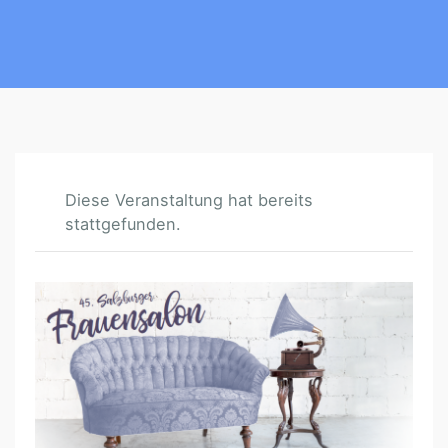
Diese Veranstaltung hat bereits
stattgefunden.
4
5
.
S
A
L