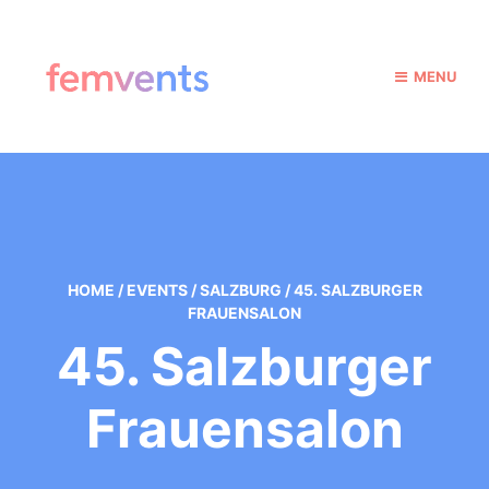
MENU
HOME
/
EVENTS
/
SALZBURG
/
45. SALZBURGER
FRAUENSALON
45. Salzburger
Frauensalon