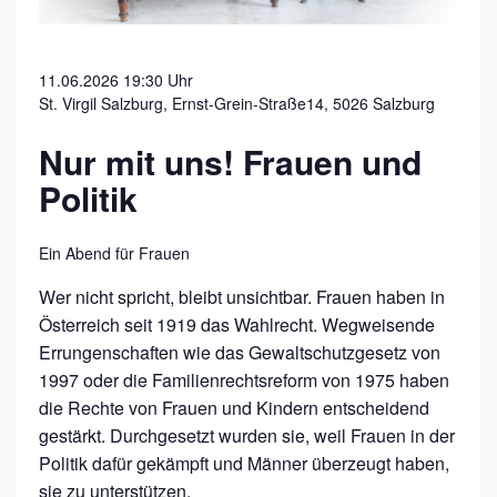
Z
B
11.06.2026 19:30 Uhr
U
St. Virgil Salzburg, Ernst-Grein-Straße14, 5026 Salzburg
R
Nur mit uns! Frauen und
G
Politik
E
R
Ein Abend für Frauen
F
R
Wer nicht spricht, bleibt unsichtbar. Frauen haben in
Österreich seit 1919 das Wahlrecht. Wegweisende
A
Errungenschaften wie das Gewaltschutzgesetz von
U
1997 oder die Familienrechtsreform von 1975 haben
E
die Rechte von Frauen und Kindern entscheidend
N
gestärkt. Durchgesetzt wurden sie, weil Frauen in der
S
Politik dafür gekämpft und Männer überzeugt haben,
sie zu unterstützen.