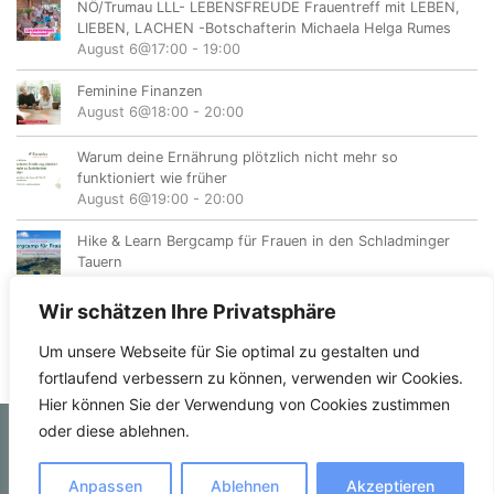
NÖ/Trumau LLL- LEBENSFREUDE Frauentreff mit LEBEN,
LIEBEN, LACHEN -Botschafterin Michaela Helga Rumes
August 6@17:00
-
19:00
Feminine Finanzen
August 6@18:00
-
20:00
Warum deine Ernährung plötzlich nicht mehr so
funktioniert wie früher
August 6@19:00
-
20:00
Hike & Learn Bergcamp für Frauen in den Schladminger
Tauern
August 7
-
August 9
Wir schätzen Ihre Privatsphäre
Um unsere Webseite für Sie optimal zu gestalten und
fortlaufend verbessern zu können, verwenden wir Cookies.
Hier können Sie der Verwendung von Cookies zustimmen
oder diese ablehnen.
© femvents.at
Anpassen
Ablehnen
Akzeptieren
Kontakt
Datenschutzerklärung
Impressum