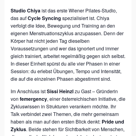
F
Studio Chiya
ist das erste Wiener Pilates-Studio,
E
das auf
Cycle Syncing
spezialisiert ist. Chiya
M
verfolgt die Idee, Bewegung und Training an den
eigenen Menstruationszyklus anzupassen. Denn der
E
Körper hat nicht jeden Tag dieselben
R
Voraussetzungen und wer das ignoriert und immer
G
gleich trainiert, arbeitet regelmäßig gegen sich selbst.
E
In dieser Einheit spürst du alle vier Phasen in einer
N
Session: du erlebst Übungen, Tempo und Intensität,
die auf die einzelnen Phasen abgestimmt sind.
C
Y
Im Anschluss ist
Sissi Heinzl
zu Gast – Gründerin
von
femergency
, einer österreichischen Initiative, die
Zykluswissen in Strukturen verankern möchte. Ihr
Talk verbindet zwei Themen, die mehr gemeinsam
haben als man auf den ersten Blick denkt:
Pride und
Zyklus
. Beide stehen für Sichtbarkeit von Menschen,