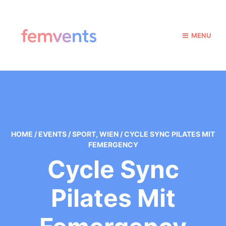
MENU
HOME
/
EVENTS
/
SPORT
,
WIEN
/
CYCLE SYNC PILATES MIT
FEMERGENCY
Cycle Sync
Pilates Mit