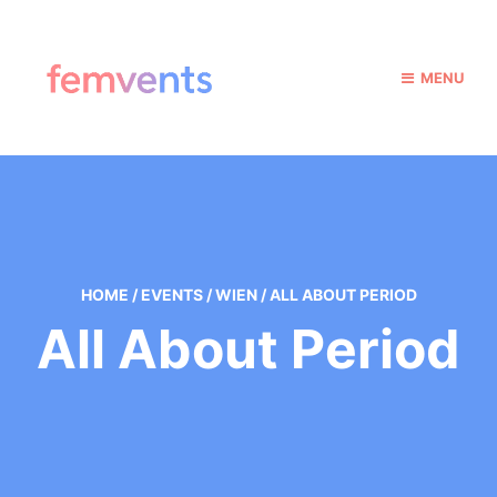
MENU
HOME
/
EVENTS
/
WIEN
/
ALL ABOUT PERIOD
All About Period