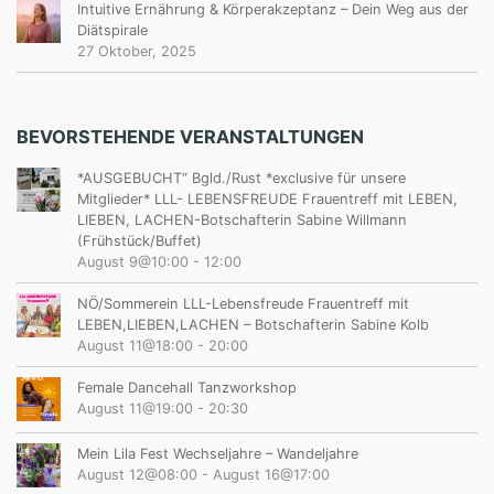
Intuitive Ernährung & Körperakzeptanz – Dein Weg aus der
Diätspirale
27 Oktober, 2025
BEVORSTEHENDE VERANSTALTUNGEN
*AUSGEBUCHT“ Bgld./Rust *exclusive für unsere
Mitglieder* LLL- LEBENSFREUDE Frauentreff mit LEBEN,
LIEBEN, LACHEN-Botschafterin Sabine Willmann
(Frühstück/Buffet)
August 9@10:00
-
12:00
NÖ/Sommerein LLL-Lebensfreude Frauentreff mit
LEBEN,LIEBEN,LACHEN – Botschafterin Sabine Kolb
August 11@18:00
-
20:00
Female Dancehall Tanzworkshop
August 11@19:00
-
20:30
Mein Lila Fest Wechseljahre – Wandeljahre
August 12@08:00
-
August 16@17:00