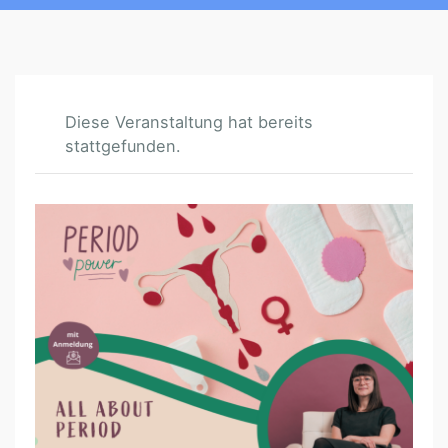
Diese Veranstaltung hat bereits
stattgefunden.
A
L
L
A
B
O
U
T