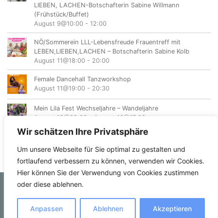
LIEBEN, LACHEN-Botschafterin Sabine Willmann
(Frühstück/Buffet)
August 9@10:00
-
12:00
NÖ/Sommerein LLL-Lebensfreude Frauentreff mit
LEBEN,LIEBEN,LACHEN – Botschafterin Sabine Kolb
August 11@18:00
-
20:00
Female Dancehall Tanzworkshop
August 11@19:00
-
20:30
Mein Lila Fest Wechseljahre – Wandeljahre
August 12@08:00
-
August 16@17:00
Wir schätzen Ihre Privatsphäre
Um unsere Webseite für Sie optimal zu gestalten und
fortlaufend verbessern zu können, verwenden wir Cookies.
Hier können Sie der Verwendung von Cookies zustimmen
oder diese ablehnen.
© femvents.at
Anpassen
Ablehnen
Akzeptieren
Kontakt
Datenschutzerklärung
Impressum