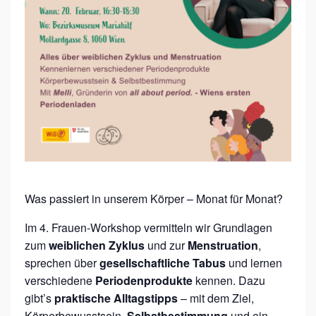
P
E
R
I
O
D
Was passiert in unserem Körper – Monat für Monat?
Im 4. Frauen-Workshop vermitteln wir Grundlagen
zum
weiblichen Zyklus
und zur
Menstruation
,
sprechen über
gesellschaftliche Tabus
und lernen
verschiedene
Periodenprodukte
kennen. Dazu
gibt’s
praktische Alltagstipps
– mit dem Ziel,
Körperbewusstsein,
Selbstbestimmung
und ein