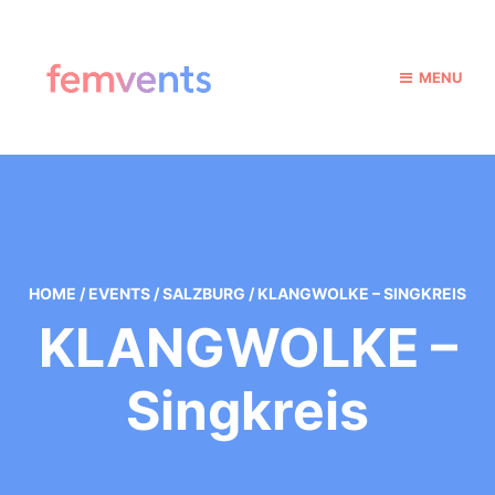
MENU
HOME
/
EVENTS
/
SALZBURG
/
KLANGWOLKE – SINGKREIS
KLANGWOLKE –
Singkreis