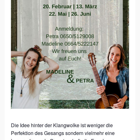
O
L
K
E
–
S
I
N
G
K
R
E
I
S
Die Idee hinter der Klangwolke ist weniger die
Perfektion des Gesangs sondern vielmehr eine