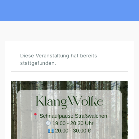
Diese Veranstaltung hat bereits
stattgefunden.
K
L
A
N
G
W