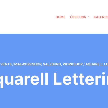
HOME
ÜBER UNS
KALEND
EVENTS
/
MALWORKSHOP
,
SALZBURG
,
WORKSHOP
/
AQUARELL L
uarell Letter