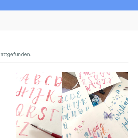
tattgefunden.
A
Q
U
A
R
E
L