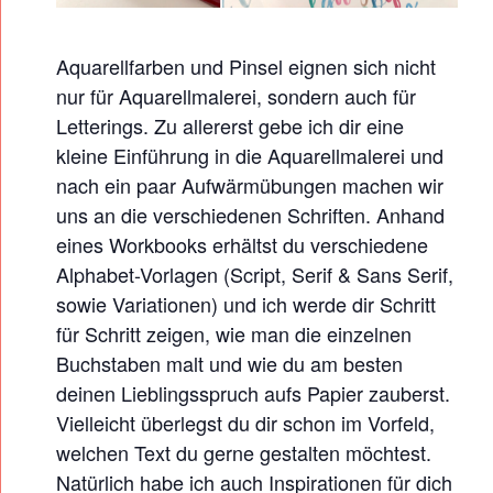
L
L
Aquarellfarben und Pinsel eignen sich nicht
E
nur für Aquarellmalerei, sondern auch für
T
Letterings. Zu allererst gebe ich dir eine
T
kleine Einführung in die Aquarellmalerei und
E
nach ein paar Aufwärmübungen machen wir
R
uns an die verschiedenen Schriften. Anhand
I
eines Workbooks erhältst du verschiedene
N
Alphabet-Vorlagen (Script, Serif & Sans Serif,
sowie Variationen) und ich werde dir Schritt
G
für Schritt zeigen, wie man die einzelnen
Buchstaben malt und wie du am besten
deinen Lieblingsspruch aufs Papier zauberst.
Vielleicht überlegst du dir schon im Vorfeld,
welchen Text du gerne gestalten möchtest.
Natürlich habe ich auch Inspirationen für dich