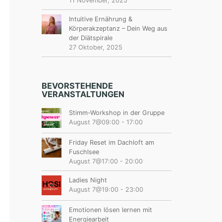
11 November, 2025
Intuitive Ernährung &
Körperakzeptanz – Dein Weg aus
der Diätspirale
27 Oktober, 2025
BEVORSTEHENDE
VERANSTALTUNGEN
Stimm-Workshop in der Gruppe
August 7@09:00
-
17:00
Friday Reset im Dachloft am
Fuschlsee
August 7@17:00
-
20:00
Ladies Night
August 7@19:00
-
23:00
Emotionen lösen lernen mit
Energiearbeit