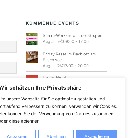
KOMMENDE EVENTS
Stimm-Workshop in der Gruppe
August 7@09:00
-
17:00
Friday Reset im Dachloft am
Fuschlsee
August 7@17:00
-
20:00
Ladies Night
August 7@19:00
-
23:00
Wir schätzen Ihre Privatsphäre
Emotionen lösen lernen mit
Um unsere Webseite für Sie optimal zu gestalten und
Energiearbeit
fortlaufend verbessern zu können, verwenden wir Cookies.
August 8@10:00
-
16:00
Hier können Sie der Verwendung von Cookies zustimmen
oder diese ablehnen.
Anpassen
Ablehnen
Akzeptieren