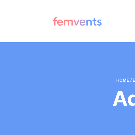
HOME
/
Aq