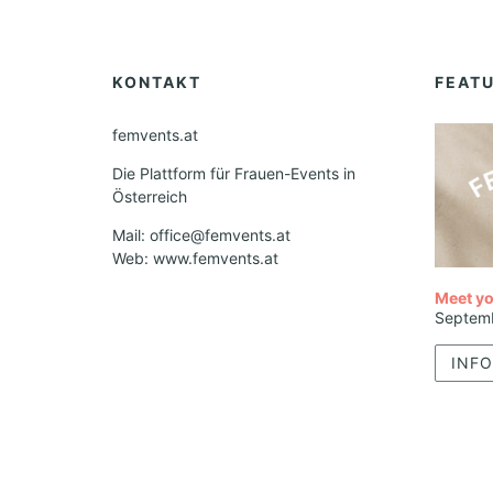
KONTAKT
FEAT
femvents.at
Die Plattform für Frauen-Events in
Österreich
Mail: office@femvents.at
Web: www.femvents.at
Meet yo
Septem
INFO