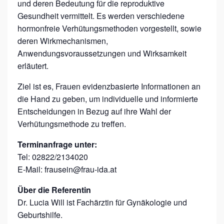
und deren Bedeutung für die reproduktive
Z
Gesundheit vermittelt. Es werden verschiedene
Y
hormonfreie Verhütungsmethoden vorgestellt, sowie
K
deren Wirkmechanismen,
L
Anwendungsvoraussetzungen und Wirksamkeit
erläutert.
U
S
Ziel ist es, Frauen evidenzbasierte Informationen an
G
die Hand zu geben, um individuelle und informierte
Entscheidungen in Bezug auf ihre Wahl der
E
Verhütungsmethode zu treffen.
S
U
Terminanfrage unter:
Tel: 02822/2134020
N
E-Mail: frausein@frau-ida.at
D
H
Über die Referentin
Dr. Lucia Will ist Fachärztin für Gynäkologie und
E
Geburtshilfe.
I