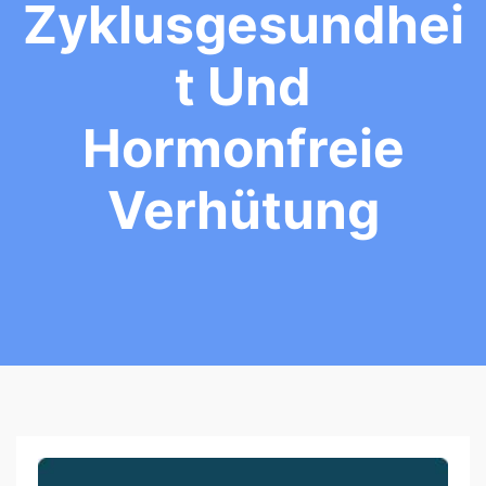
Zyklusgesundhei
T Und
Hormonfreie
Verhütung
F