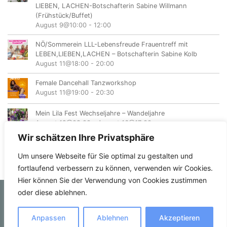
LIEBEN, LACHEN-Botschafterin Sabine Willmann
(Frühstück/Buffet)
August 9@10:00
-
12:00
NÖ/Sommerein LLL-Lebensfreude Frauentreff mit
LEBEN,LIEBEN,LACHEN – Botschafterin Sabine Kolb
August 11@18:00
-
20:00
Female Dancehall Tanzworkshop
August 11@19:00
-
20:30
Mein Lila Fest Wechseljahre – Wandeljahre
August 12@08:00
-
August 16@17:00
Wir schätzen Ihre Privatsphäre
Um unsere Webseite für Sie optimal zu gestalten und
fortlaufend verbessern zu können, verwenden wir Cookies.
Hier können Sie der Verwendung von Cookies zustimmen
oder diese ablehnen.
© femvents.at
Anpassen
Ablehnen
Akzeptieren
Kontakt
Datenschutzerklärung
Impressum