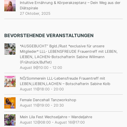
Intuitive Ernährung & Körperakzeptanz – Dein Weg aus der
Diätspirale
27 Oktober, 2025
BEVORSTEHENDE VERANSTALTUNGEN
*AUSGEBUCHT“ Bgld./Rust *exclusive für unsere
Mitglieder* LLL- LEBENSFREUDE Frauentreff mit LEBEN,
LIEBEN, LACHEN-Botschafterin Sabine Willmann
(Frühstück/Buffet)
August 9@10:00
-
12:00
NÖ/Sommerein LLL-Lebensfreude Frauentreff mit
LEBEN,LIEBEN,LACHEN – Botschafterin Sabine Kolb
August 11@18:00
-
20:00
Female Dancehall Tanzworkshop
August 11@19:00
-
20:30
Mein Lila Fest Wechseljahre – Wandeljahre
August 12@08:00
-
August 16@17:00