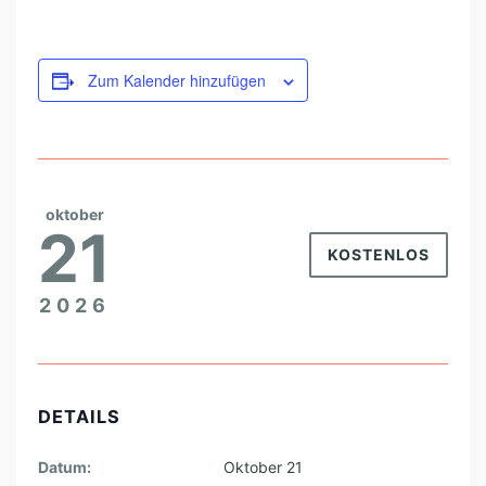
T
U
Zum Kalender hinzufügen
N
D
H
O
R
oktober
21
M
KOSTENLOS
O
2026
N
F
R
E
DETAILS
I
Datum:
Oktober 21
E