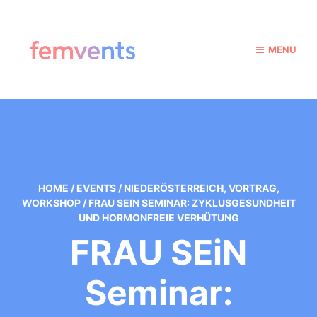
MENU
HOME
/
EVENTS
/
NIEDERÖSTERREICH
,
VORTRAG
,
WORKSHOP
/
FRAU SEIN SEMINAR: ZYKLUSGESUNDHEIT
UND HORMONFREIE VERHÜTUNG
FRAU SEiN
Seminar: