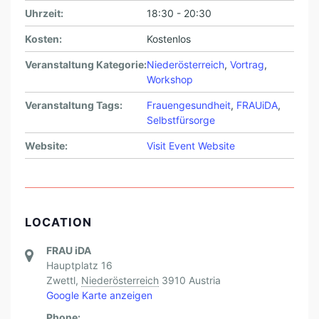
V
Uhrzeit:
18:30 - 20:30
E
Kosten:
Kostenlos
R
Veranstaltung Kategorie:
Niederösterreich
,
Vortrag
,
H
Workshop
Ü
Veranstaltung Tags:
Frauengesundheit
,
FRAUiDA
,
T
Selbstfürsorge
U
Website:
Visit Event Website
N
G
LOCATION
FRAU iDA
Hauptplatz 16
Zwettl
,
Niederösterreich
3910
Austria
Google Karte anzeigen
Phone: