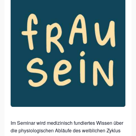
R
A
U
S
E
I
N
S
E
M
I
N
A
R
Im Seminar wird medizinisch fundiertes Wissen über
die physiologischen Abläufe des weiblichen Zyklus
: