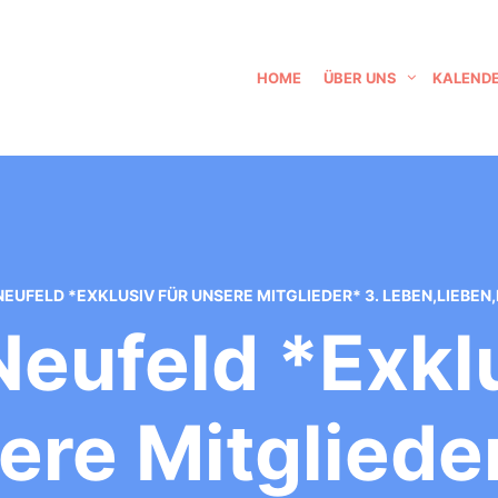
HOME
ÜBER UNS
KALEND
 NEUFELD *EXKLUSIV FÜR UNSERE MITGLIEDER* 3. LEBEN,LIEBE
Neufeld *exkl
ere Mitglieder