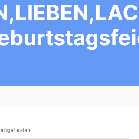
N,LIEBEN,LAC
eburtstagsfei
tattgefunden.