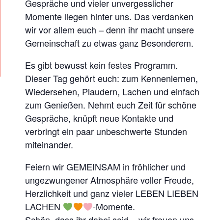
Gespräche und vieler unvergesslicher
R
Momente liegen hinter uns. Das verdanken
E
wir vor allem euch – denn ihr macht unsere
M
Gemeinschaft zu etwas ganz Besonderem.
I
Es gibt bewusst kein festes Programm.
T
Dieser Tag gehört euch: zum Kennenlernen,
G
Wiedersehen, Plaudern, Lachen und einfach
L
zum Genießen. Nehmt euch Zeit für schöne
I
Gespräche, knüpft neue Kontakte und
E
verbringt ein paar unbeschwerte Stunden
D
miteinander.
E
Feiern wir GEMEINSAM in fröhlicher und
R
ungezwungener Atmosphäre voller Freude,
*
Herzlichkeit und ganz vieler LEBEN LIEBEN
3
LACHEN
-Momente.
.
Schön, dass ihr dabei seid – wir freuen uns