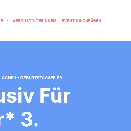
ER
VERANSTALTERINNEN
EVENT HINZUFÜGEN
N,LACHEN – GEBURTSTAGSFEIER
usiv Für
* 3.