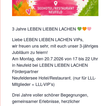
E
X
K
L
3 Jahre LEBEN LIEBEN LACHEN
U
S
Liebe LEBEN LIEBEN LACHEN VIPs,
I
wir freuen uns sehr, mit euch unser 3-jähriges
Jubiläum zu feiern!
V
Am Montag, den 20.7.2026 von 17 bis 22 Uhr
F
in Neufeld bei LEBEN LIEBEN LACHEN
Ü
Förderpartner
R
Neufeldersee Hotel/Restaurant. (nur für LLL-
U
Mitglieder = LLL-VIP’s)
N
Drei Jahre voller schöner Begegnungen,
S
gemeinsamer Erlebnisse, herzlicher
E