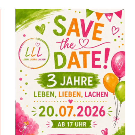
B
G
L
D
.
/
N
E
U
F
E
L
D
*