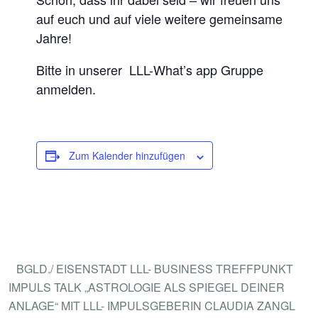
L
auf euch und auf viele weitere gemeinsame
E
Jahre!
B
Bitte in unserer LLL-What’s app Gruppe
E
anmelden.
N
,
L
Zum Kalender hinzufügen
I
E
B
E
N
,
BGLD./ EISENSTADT LLL- BUSINESS TREFFPUNKT
L
IMPULS TALK „ASTROLOGIE ALS SPIEGEL DEINER
ANLAGE“ MIT LLL- IMPULSGEBERIN CLAUDIA ZANGL
A