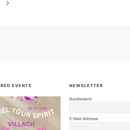
C
H
E
N
–
G
E
B
U
R
URED EVENTS
NEWSLETTER
T
Bundesland
S
T
A
E-Mail-Adresse
G