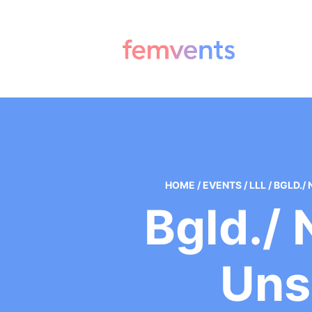
HOME
/
EVENTS
/
LLL
/
BGLD./
Bgld./ 
Uns