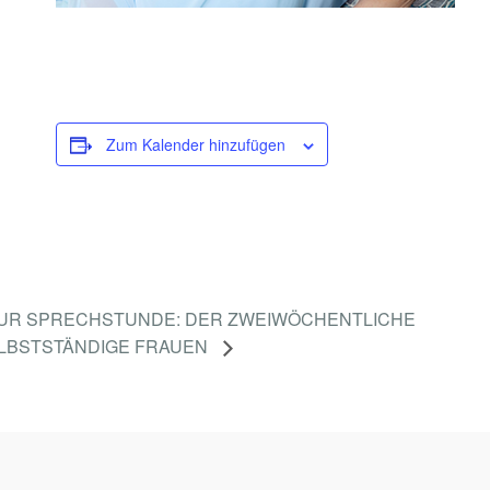
I
T
L
L
Zum Kalender hinzufügen
L
-
B
O
T
S
UR SPRECHSTUNDE: DER ZWEIWÖCHENTLICHE
ELBSTSTÄNDIGE FRAUEN
C
H
A
F
T