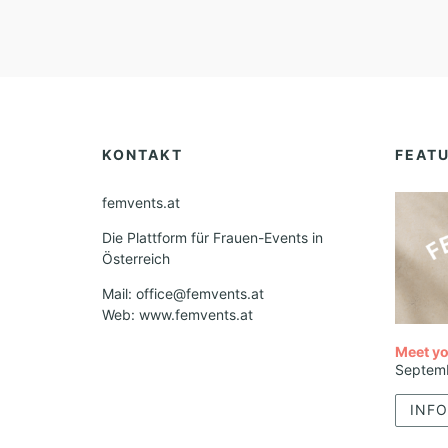
KONTAKT
FEAT
femvents.at
Die Plattform für Frauen-Events in
Österreich
Mail: office@femvents.at
Web: www.femvents.at
Meet yo
Septem
INFO