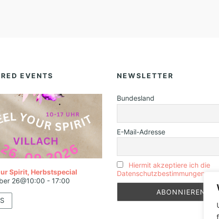
E
R
I
N
E
URED EVENTS
NEWSLETTER
L
I
Bundesland
S
A
E-Mail-Adresse
B
E
Hiermit akzeptiere ich die
T
ur Spirit, Herbstspecial
Datenschutzbestimmungen
ber 26@10:00
-
17:00
H
S
S
C