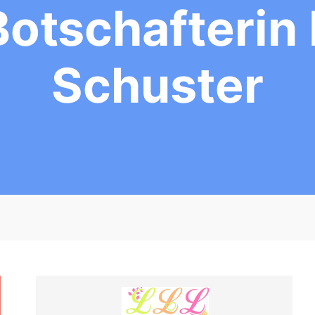
Botschafterin 
Schuster
B
G