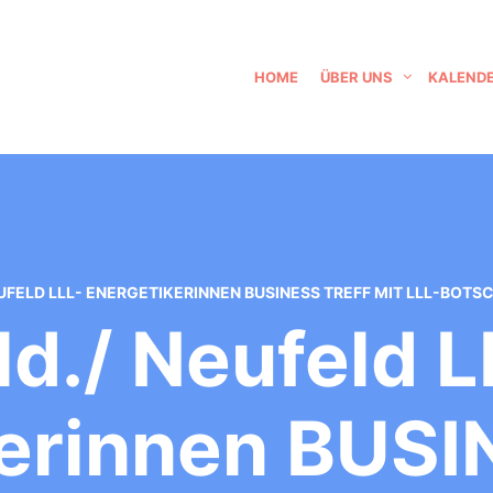
HOME
ÜBER UNS
KALEND
EUFELD LLL- ENERGETIKERINNEN BUSINESS TREFF MIT LLL-BOT
ld./ Neufeld L
erinnen BUSI