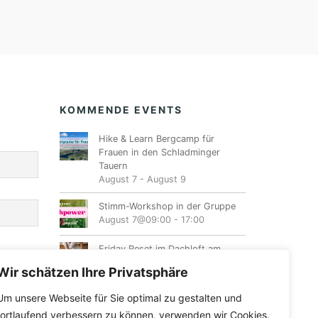
KOMMENDE EVENTS
Hike & Learn Bergcamp für
Frauen in den Schladminger
Tauern
August 7
-
August 9
Stimm-Workshop in der Gruppe
August 7@09:00
-
17:00
Friday Reset im Dachloft am
Fuschlsee
Wir schätzen Ihre Privatsphäre
August 7@17:00
-
20:00
Um unsere Webseite für Sie optimal zu gestalten und
Ladies Night
fortlaufend verbessern zu können, verwenden wir Cookies.
August 7@19:00
-
23:00