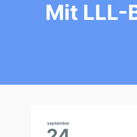
Mit LLL-
september
24