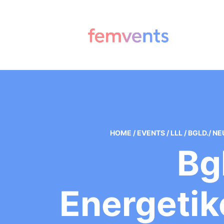
HOME
/
EVENTS
/
LLL
/
BGLD./ N
Bg
Energetik