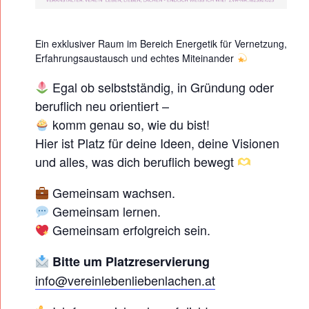
E
N
Ein exklusiver Raum im Bereich Energetik für Vernetzung,
E
Erfahrungsaustausch und echtes Miteinander
R
Egal ob selbstständig, in Gründung oder
G
beruflich neu orientiert –
E
komm genau so, wie du bist!
T
Hier ist Platz für deine Ideen, deine Visionen
I
und alles, was dich beruflich bewegt
K
Gemeinsam wachsen.
E
Gemeinsam lernen.
R
Gemeinsam erfolgreich sein.
I
N
Bitte um Platzreservierung
info@vereinlebenliebenlachen.at
N
E