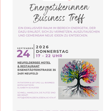
L
D
.
/
N
E
U
F
E
L
D
L
L
L
-