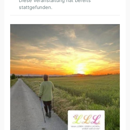
Diese Veranstaltung hat bereits
stattgefunden.
B
G
L
D
.
/
W
I
M
P
A
S