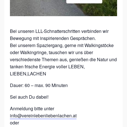
S
I
N
G
Bei unseren LLL-Schnatterschritten verbinden wir
L
Bewegung mit inspirierenden Gesprächen.
L
Bei unserem Spaziergang, gerne mit Walkingstöcke
L
oder Walkingringe, tauschen wir uns über
verschiedenste Themen aus, genießen die Natur und
-
tanken frische Energie voller LEBEN,
F
LIEBEN,LACHEN
R
Dauer: 60 – max. 90 Minuten
A
U
Sei auch Du dabei!
E
Anmeldung bitte unter
N
info@vereinlebenliebenlachen.at
S
oder