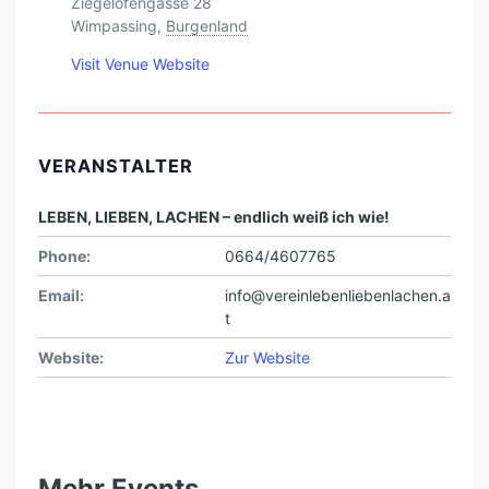
Ziegelofengasse 28
F
Wimpassing
,
Burgenland
T
Visit Venue Website
E
R
I
VERANSTALTER
N
S
LEBEN, LIEBEN, LACHEN – endlich weiß ich wie!
A
Phone:
0664/4607765
B
Email:
info@vereinlebenliebenlachen.a
I
t
N
Website:
Zur Website
E
W
I
L
Mehr Events