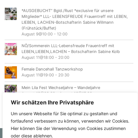
*AUSGEBUCHT“ Bgld./Rust *exclusive für unsere
Mitglieder* LLL- LEBENSFREUDE Frauentreff mit LEBEN,
LIEBEN, LACHEN-Botschafterin Sabine Willmann
(Frühstück/Buffet)
August 9@10:00
-
12:00
NÖ/Sommerein LLL-Lebensfreude Frauentreff mit
LEBEN,LIEBEN,LACHEN – Botschafterin Sabine Kolb
August 11@18:00
-
20:00
Female Dancehall Tanzworkshop
August 11@19:00
-
20:30
Mein Lila Fest Wechseljahre – Wandeljahre
August 12@08:00
-
August 16@17:00
Wir schätzen Ihre Privatsphäre
Um unsere Webseite für Sie optimal zu gestalten und
fortlaufend verbessern zu können, verwenden wir Cookies.
Hier können Sie der Verwendung von Cookies zustimmen
oder diese ablehnen.