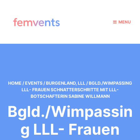
MENU
HOME
/
EVENTS
/
BURGENLAND
,
LLL
/
BGLD./WIMPASSING
LLL- FRAUEN SCHNATTERSCHRITTE MIT LLL-
BOTSCHAFTERIN SABINE WILLMANN
Bgld./Wimpassin
G LLL- Frauen