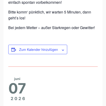
C
einfach spontan vorbeikommen!
H
Bitte komm‘ pünktlich, wir warten 5 Minuten, dann
N
geht’s los!
A
Bei jedem Wetter – außer Starkregen oder Gewitter!
T
T
E
Zum Kalender hinzufügen
R
S
C
H
juni
R
07
I
T
2026
T